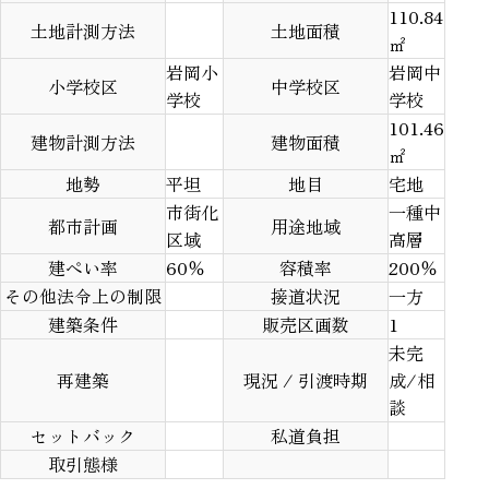
110.84
土地計測方法
土地面積
㎡
岩岡小
岩岡中
小学校区
中学校区
学校
学校
101.46
建物計測方法
建物面積
㎡
地勢
平坦
地目
宅地
市街化
一種中
都市計画
用途地域
区域
高層
建ぺい率
60％
容積率
200％
その他法令上の制限
接道状況
一方
建築条件
販売区画数
1
未完
再建築
現況 / 引渡時期
成/相
談
セットバック
私道負担
取引態様