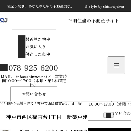
完全予約制。あなたのための不動産選び。 R-style by shinmeijuken
神明住建の不動産サイト
最近見た物件
お気に入り
最近見た物件
保存した条件
お気に入り
保存した条件
物件を探す
078-925-6200
物件お問い合わせ
MAIL info@shinmei.net / 営業時
間10:00〜17:00（水曜・第1木曜定
休）
078-925-
お問い合わせ
MAIL info@shinmei
HOME
物件
売買戸建て
神戸市西区福吉台1丁目 新築戸建
10:00〜17:00（水
お問い合わ
神戸市西区福吉台1丁目 新築戸建