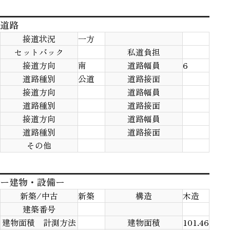
道路
接道状況
一方
セットバック
私道負担
接道方向
南
道路幅員
6
道路種別
公道
道路接面
接道方向
道路幅員
道路種別
道路接面
接道方向
道路幅員
道路種別
道路接面
その他
ー建物・設備ー
新築/中古
新築
構造
木造
建築番号
建物面積 計測方法
建物面積
101.46