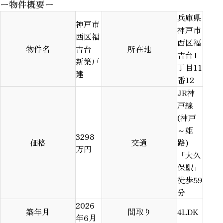
ー物件概要ー
兵庫県
神戸市
神戸市
西区福
西区福
物件名
吉台
所在地
吉台1
新築戸
丁目11
建
番12
JR神
戸線
(神戸
～姫
3298
価格
交通
路)
万円
「大久
保駅」
徒歩59
分
2026
築年月
間取り
4LDK
年6月