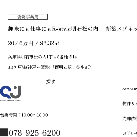
賃貸事業用
趣味にも仕事にもR-style明石松の内 新築メゾネ
20.46
万円
/ 92.32
㎡
兵庫県明石市松の内1丁目8番地の14
JR神戸線(神戸～姫路)「西明石駅」徒歩8分
探す
compan
物件リ
営業時間：10:00〜18:00
売却依
078-925-6200
お問い