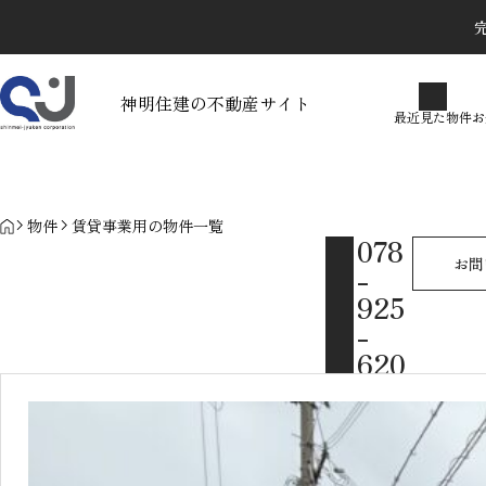
完
最近見た物件
お気に入り
保存し
神明住建の不動産サイト
最近見た物件
お
物件を探す
物件お問い合わせ
カテゴリで探す
物件リクエスト
HOME
物件
賃貸事業用の物件一覧
078
不動産売却に伴う確定申告に
お問
-
関するギモン
925
-
2026.02.05
620
0
MAIL
info@shinme
i.net / 営
業時間
10:00〜