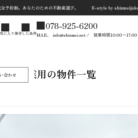
全予約制。あなたのための不動産選び。 R-style by shinmeijuk
078-925-6200
た条件
気に入り
保存した条件
MAIL info@shinmei.net / 営業時間10:00〜
売却依頼 問合せ
お問い合わせ
賃貸事業用の物件一覧
PUSH CONTENTS ＝新
い合わせ
築戸建＝
2025.10.28