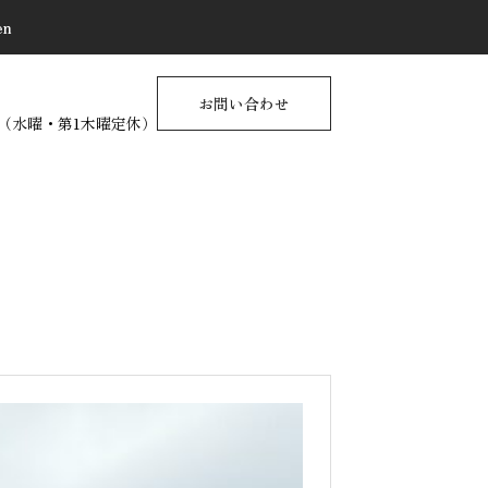
en
お問い合わせ
17:00（水曜・第1木曜定休）
不動産に関する情報サイト
PUSH CONTENTS ＝中
古戸建＝
2025.10.25
物件を売るときの【Q&A】
物件を買うときの【Q&A】