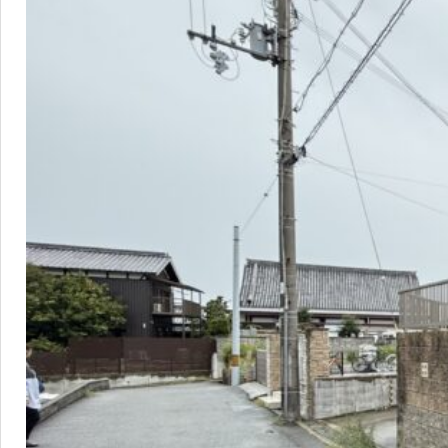
17:00（水
曜・第1木曜
定休）