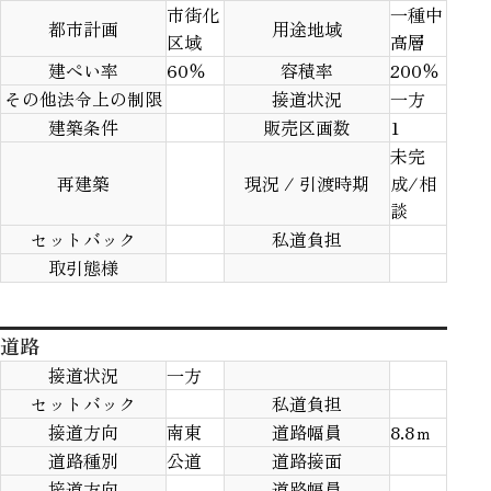
市街化
一種中
都市計画
用途地域
区域
高層
建ぺい率
60％
容積率
200％
その他法令上の制限
接道状況
一方
建築条件
販売区画数
1
未完
再建築
現況 / 引渡時期
成/相
談
セットバック
私道負担
取引態様
道路
接道状況
一方
セットバック
私道負担
接道方向
南東
道路幅員
8.8ｍ
道路種別
公道
道路接面
接道方向
道路幅員