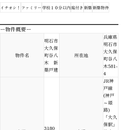
イチオシ！
ファミリー
学校１０分以内
庭付き
新築
新築物件
ー物件概要ー
兵庫県
明石市
明石市
大久保
大久保
物件名
町谷八
所在地
町谷八
木 新
木581-
築戸建
4
JR神
戸線
(神戸
～姫
路)
「大久
保駅」
3180