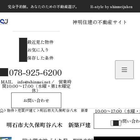
完全予約制。あなたのための不動産選び。 R-style by shinmeijuken
神明住建の不動産サイト
最近見た物件
お気に入り
最近見た物件
保存した条件
お気に入り
保存した条件
物件を探す
078-925-6200
物件お問い合わせ
MAIL info@shinmei.net / 営業時
間10:00〜17:00（水曜・第1木曜定
休）
078-925-
お問い合わせ
MAIL info@shinmei
HOME
物件
売買戸建て
明石市大久保町谷八木 新築戸建
10:00〜17:00（水
お問い合わ
明石市大久保町谷八木 新築戸建