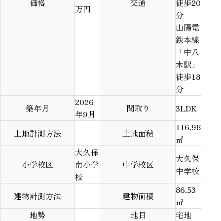
価格
交通
徒歩20
万円
分
山陽電
鉄本線
「中八
木駅」
徒歩18
分
2026
築年月
間取り
3LDK
年9月
116.98
土地計測方法
土地面積
㎡
大久保
大久保
小学校区
南小学
中学校区
中学校
校
86.53
建物計測方法
建物面積
㎡
地勢
地目
宅地