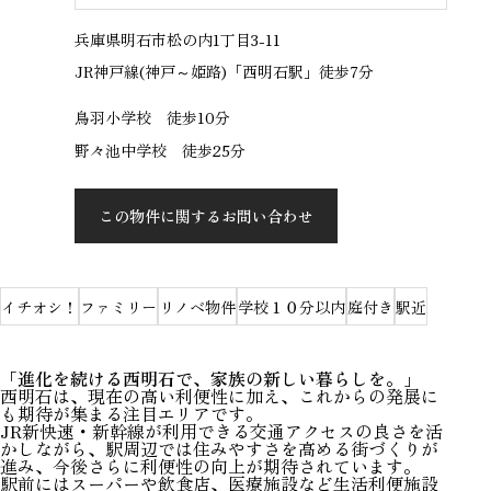
兵庫県明石市松の内1丁目3-11
JR神戸線(神戸～姫路)「西明石駅」徒歩7分
鳥羽小学校 徒歩10分
野々池中学校 徒歩25分
この物件に関するお問い合わせ
イチオシ！
ファミリー
リノベ物件
学校１０分以内
庭付き
駅近
「進化を続ける西明石で、家族の新しい暮らしを。」
西明石
は、現在の高い利便性に加え、これからの発展に
も期待が集まる注目エリアです。
JR新快速・新幹線が利用できる交通アクセスの良さを活
かしながら、駅周辺では住みやすさを高める街づくりが
進み、今後さらに利便性の向上が期待されています。
駅前にはスーパーや飲食店、医療施設など生活利便施設