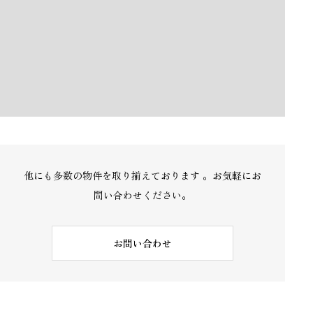
「進化を続ける西明石で、家族の新しい暮らしを。」
「マンションに、“庭のある暮らし”という贅沢。」
「明るさとプライバシーを両立した人気の角住戸。」
他にも多数の物件を取り揃えております 。お気軽にお
問い合わせください。
お問い合わせ