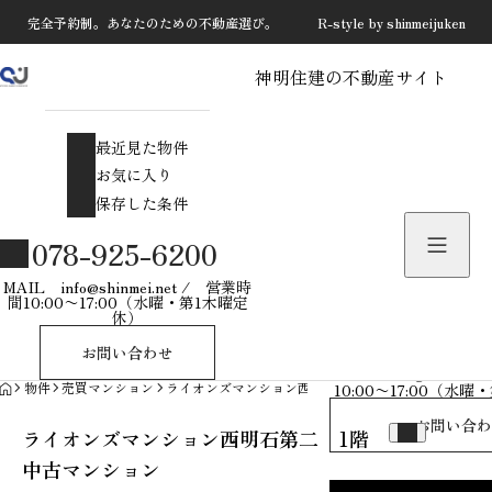
完全予約制。あなたのための不動産選び。 R-style by shinmeijuken
神明住建の不動産サイト
最近見た物件
お気に入り
最近見た物件
保存した条件
お気に入り
保存した条件
物件を探す
078-925-6200
物件お問い合わせ
MAIL info@shinmei.net / 営業時
間10:00〜17:00（水曜・第1木曜定
休）
078-925-
お問い合わせ
MAIL info@shinmei
HOME
物件
売買マンション
ライオンズマンション西明石第二 1階 中古マンショ
10:00〜17:00（水
お問い合わ
ライオンズマンション西明石第二 1階
中古マンション