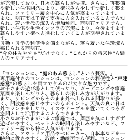
が充実しており、日々の暮らしが快適。さらに、再整備
や新しい住宅開発により、街並みも少しずつ新しく整え
られ、ファミリー層を中心に人気が高まっています。
また、明石市は子育て支援に力を入れていることでも知
られ、若い世代の流入も増加傾向。西明石エリアでも、
新しい住宅や生活インフラの充実により、今後ますます
暮らしやすい街へと進化していくことが期待されていま
す。
通勤・通学の利便性を備えながら、落ち着いた住環境も
感じられる西明石。
“今の住みやすさ”だけでなく、“これからの将来性”も魅
力のエリアです。
「マンションに、“庭のある暮らし”という贅沢。」
専用庭付きのマンションは、マンションの利便性と“戸建
感覚”の暮らしを両立できるのが大きな魅力です。
お子さまの遊び場として使ったり、ガーデニングや家庭
菜園を楽しんだりと、暮らしの楽しみ方が広がります。
また、リビングからそのまま外へ出られる間取りが多
く、開放感を感じやすいのもポイント。天気の良い日は
外でランチをしたり、イスやテーブルを置いてくつろぎ
空間として活用することもできます。
小さなお子さまがいるご家庭では、周囲を気にしすぎず
遊ばせやすく、ペットとの時間も楽しみやすいなど、フ
ァミリー層から特に人気があります。
さらに、アウトドア用品やベビーカー、自転車などを一
時的に置きやすく、収納・動線面でも便利。マンション