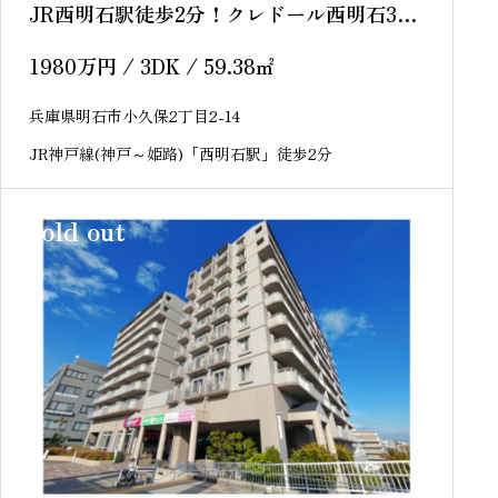
JR西明石駅徒歩2分！クレドール西明石3
6階 中古マンション
1980
万円
/ 3DK / 59.38
㎡
兵庫県明石市小久保2丁目2-14
JR神戸線(神戸～姫路)「西明石駅」徒歩2分
sold out