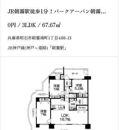
JR朝霧駅徒歩1分！パークアーバン朝霧
中古マンション
0
円
/ 3LDK / 67.67
㎡
兵庫県明石市朝霧南町1丁目488-13
JR神戸線(神戸～姫路)「朝霧駅」