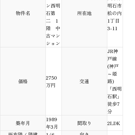
ン西明
明石市
物件名
石第
所在地
松の内
二 1
1丁目
階 中
3-11
古マン
ション
JR神
戸線
(神戸
～姫
2750
価格
交通
路)
万円
「西明
石駅」
徒歩7
分
1989
築年月
間取り
2LDK
年3月
所在階 / 階建
1/6
向き