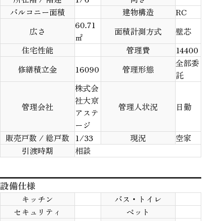
バルコニー面積
建物構造
RC
60.71
広さ
面積計測方式
壁芯
㎡
住宅性能
管理費
14400
全部委
修繕積立金
16090
管理形態
託
株式会
社大京
管理会社
管理人状況
日勤
アステ
ージ
販売戸数 / 総戸数
1/33
現況
空家
引渡時期
相談
設備仕様
キッチン
バス・トイレ
セキュリティ
ペット