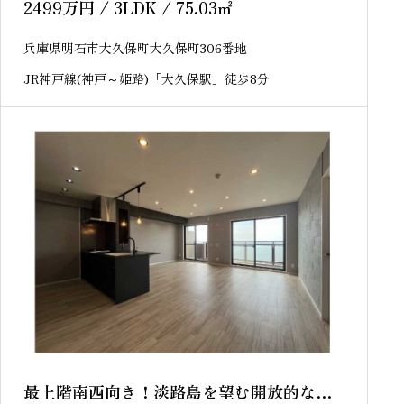
2499
万円
/ 3LDK / 75.03
㎡
兵庫県明石市大久保町大久保町306番地
JR神戸線(神戸～姫路)「大久保駅」徒歩8分
最上階南西向き！淡路島を望む開放的な眺