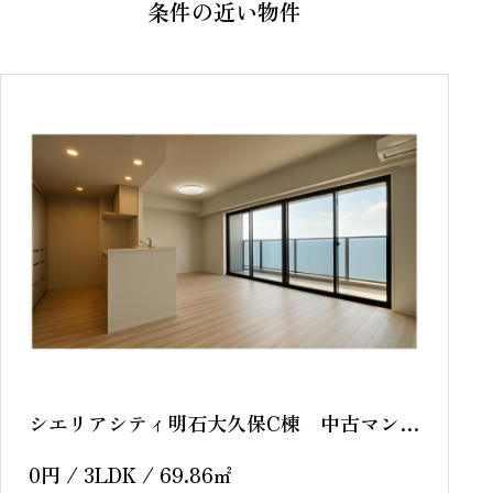
条件の近い物件
sold out
シエリアシティ明石大久保C棟 中古マンシ
ョン
0
円
/ 3LDK / 69.86
㎡