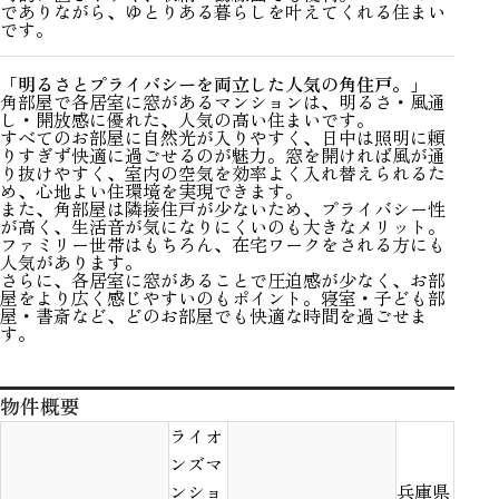
でありながら、ゆとりある暮らしを叶えてくれる住まい
です。
「明るさとプライバシーを両立した人気の角住戸。」
角部屋で各居室に窓があるマンションは、明るさ・風通
し・開放感に優れた、人気の高い住まいです。
すべてのお部屋に自然光が入りやすく、日中は照明に頼
りすぎず快適に過ごせるのが魅力。窓を開ければ風が通
り抜けやすく、室内の空気を効率よく入れ替えられるた
め、心地よい住環境を実現できます。
また、角部屋は隣接住戸が少ないため、プライバシー性
が高く、生活音が気になりにくいのも大きなメリット。
ファミリー世帯はもちろん、在宅ワークをされる方にも
人気があります。
さらに、各居室に窓があることで圧迫感が少なく、お部
屋をより広く感じやすいのもポイント。寝室・子ども部
屋・書斎など、どのお部屋でも快適な時間を過ごせま
す。
物件概要
ライオ
ンズマ
ンショ
兵庫県