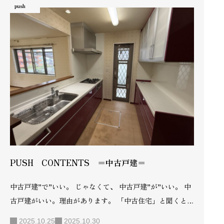
push
魅力。設計や仕様もプロの目線でバランスよく仕上げられ
ているため、住みやすさとデザイン性を両立した完成度の
高い家が手に入ります。 また、実際の建物を見学できるの
で、間取り・日当たり・周辺環境などを確認して納得の上
で購入できる安心感もあります。価格も土地＋建物の総額
でわかりやすく、資金計画が立てやすいのも嬉しいポイン
ト。 さらに、分譲地内…
PUSH CONTENTS ＝中古戸建＝
中古戸建”で”いい。 じゃなくて、 中古戸建”が”いい。 中
古戸建がいい。理由があります。 「中古住宅」と聞くと、
古い・妥協といったイメージを持つ方もいるかもしれませ
2025.10.25
2025.10.30