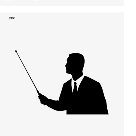
ん。 でも実は今、多くの人が**“中古戸建がいい”**と選ぶ
理由があります。 まず一番の魅力は、実際の建物や環境を
push
自分の目で確かめられる安心感。 新築とは違い、日当たり
や風通し、近隣の雰囲気まで具体的に確認できるので、
「思っていたのと違う」というギャップが少なく、納得し
て購入できます。 さらに、同じエリア・広さでも価格を抑
えられるため、予算に余裕を持って理想の立地を選べるの
も大きなポ…