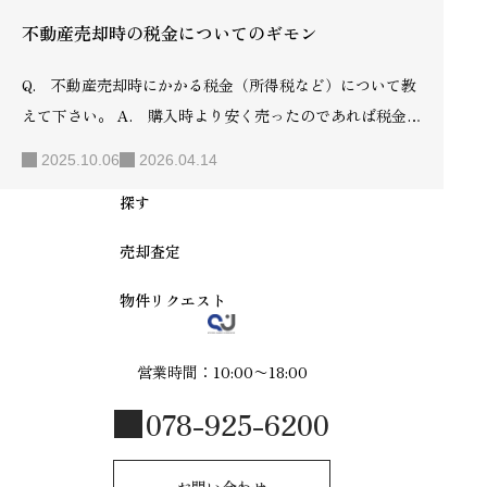
不動産売却時の税金についてのギモン
Q. 不動産売却時にかかる税金（所得税など）について教
えて下さい。 A. 購入時より安く売ったのであれば税金は
掛かりません。 不動産を売却したときには、売って得した
2025.10.06
2026.04.14
利益に税金がかかります。どのような税金がどのようにか
探す
かるのか、売却する前に確認しておきましょう。 不動産を
売却した時に発生する譲渡所得 一般的に人が収入を得ると
売却査定
税金がかかる対象になる。サラリーマンに毎月支払われる
給料が代表的なもので、毎回所得税として給与所得に課税
物件リクエスト
され引かれています。ほかにも自営業者の事業所得や、所
有する賃貸住宅での家賃収入、懸賞が当たったときの当選
営業時間：10:00〜18:00
金などいろいろあります。収入とされるものには一部を除
078-925-6200
き課税の対象とな…