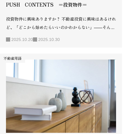
PUSH CONTENTS ＝投資物件＝
投資物件に興味ありますか？ 不動産投資に興味はあるけれ
ど、「どこから始めたらいいのかわからない」――そんな
方におすすめなのが、中古戸建への投資です。 建売物件な
2025.10.20
2025.10.30
ら、購入後すぐに賃貸募集ができる手軽さが魅力。間取り
や設備も整っているため、リフォームの手間や初期費用を
不動産用語
抑えながら、安定した家賃収入を目指せます。 また、中古
戸建は価格が比較的手ごろで、土地の資産価値も見込める
ため、将来的な売却や運用の幅も広がります。 「難しそ
う」「リスクがありそう」と感じる投資も、最初の一歩を
踏み出せば想像以上に身近なもの。 安心してスタートでき
る中古戸建投資で、あなたの“資産づくり”を始めてみませ
んか？ 投資物件を…