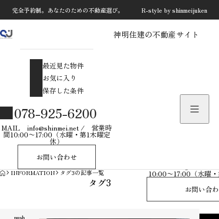
完全予約制。あなたのための不動産選び。 R-style by shinmeijuken
神明住建の不動産サイト
最近見た物件
お気に入り
最近見た物件
保存した条件
お気に入り
保存した条件
物件を探す
078-925-6200
物件お問い合わせ
MAIL info@shinmei.net / 営業時
間10:00〜17:00（水曜・第1木曜定
休）
078-925-
お問い合わせ
MAIL info@shinmei
HOME
INFORMATION
タグ3の記事一覧
10:00〜17:00（水
タグ3
お問い合わ
push