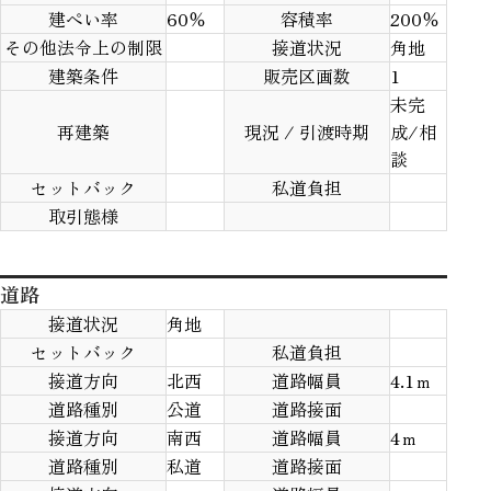
建ぺい率
60％
容積率
200％
その他法令上の制限
接道状況
角地
建築条件
販売区画数
1
未完
再建築
現況 / 引渡時期
成/相
談
セットバック
私道負担
取引態様
道路
接道状況
角地
セットバック
私道負担
接道方向
北西
道路幅員
4.1ｍ
道路種別
公道
道路接面
接道方向
南西
道路幅員
4ｍ
道路種別
私道
道路接面