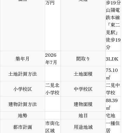
万円
歩19分
山陽電
鉄本線
「東二
見駅」
徒歩19
分
2026
築年月
間取り
3LDK
年7月
75.10
土地計測方法
土地面積
㎡
二見北
二見中
小学校区
中学校区
小学校
学校
88.39
建物計測方法
建物面積
㎡
地勢
地目
宅地
市街化
一種住
都市計画
用途地域
区域
居