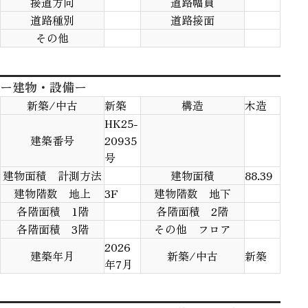
接道方向
道路幅員
道路種別
道路接面
その他
ー建物・設備ー
新築/中古
新築
構造
木造
HK25-
建築番号
20935
号
建物面積 計測方法
建物面積
88.39
建物階数 地上
3F
建物階数 地下
各階面積 1階
各階面積 2階
各階面積 3階
その他 フロア
2026
建築年月
新築/中古
新築
年7月