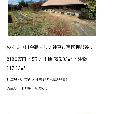
のんびり田舎暮らし♪神戸市西区押部谷町
木幡 中古戸建
2180
万円
/ 5K / 土地 525.03
㎡
/ 建物
117.15
㎡
兵庫県神戸市西区押部谷町木幡386番1
粟生線「木幡駅」徒歩6分
sold out