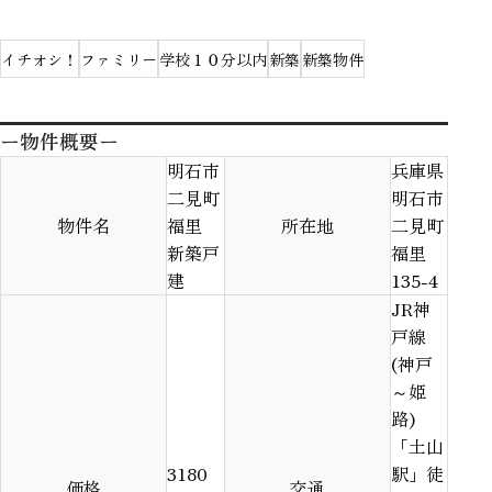
イチオシ！
ファミリー
学校１０分以内
新築
新築物件
ー物件概要ー
明石市
兵庫県
二見町
明石市
物件名
福里
所在地
二見町
新築戸
福里
建
135-4
JR神
戸線
(神戸
～姫
路)
「土山
3180
駅」徒
価格
交通