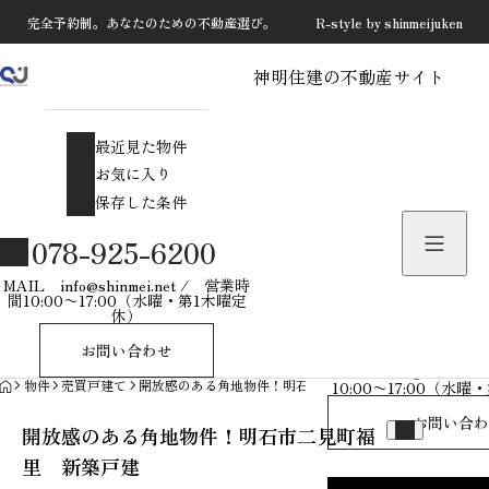
完全予約制。あなたのための不動産選び。 R-style by shinmeijuken
神明住建の不動産サイト
最近見た物件
お気に入り
最近見た物件
保存した条件
お気に入り
保存した条件
物件を探す
078-925-6200
物件お問い合わせ
MAIL info@shinmei.net / 営業時
間10:00〜17:00（水曜・第1木曜定
休）
078-925-
お問い合わせ
MAIL info@shinmei
HOME
物件
売買戸建て
開放感のある角地物件！明石市二見町福里 新築戸建
10:00〜17:00（水
お問い合わ
開放感のある角地物件！明石市二見町福
里 新築戸建