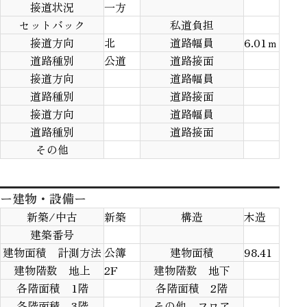
接道状況
一方
セットバック
私道負担
接道方向
北
道路幅員
6.01ｍ
道路種別
公道
道路接面
接道方向
道路幅員
道路種別
道路接面
接道方向
道路幅員
道路種別
道路接面
その他
ー建物・設備ー
新築/中古
新築
構造
木造
建築番号
建物面積 計測方法
公簿
建物面積
98.41
建物階数 地上
2F
建物階数 地下
各階面積 1階
各階面積 2階
各階面積 3階
その他 フロア