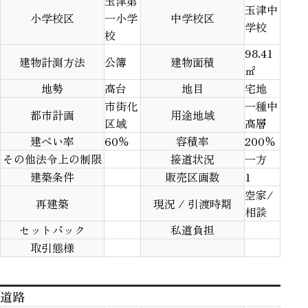
玉津第
玉津中
小学校区
一小学
中学校区
学校
校
98.41
建物計測方法
公簿
建物面積
㎡
地勢
高台
地目
宅地
市街化
一種中
都市計画
用途地域
区域
高層
建ぺい率
60％
容積率
200％
その他法令上の制限
接道状況
一方
「南向きのぬくもりが、家族時間がもっと心地よくな
建築条件
販売区画数
1
るリビング」
空家/
「暮らしにフィットする、3つのプライベート空間」
再建築
現況 / 引渡時期
相談
「外観に差がつく、パラペットの美。直線が描く、美
しき邸宅」
セットバック
私道負担
取引態様
道路