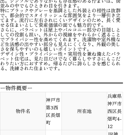
出。シンプルでありながらも存在感のある佇まいは、街
並みの中でもひときわ目を引きます。
特にブラックやグレーを基調とした外装との相性は抜群
で、都会的でスタイリッシュな雰囲気をより一層引き立
てます。流行に左右されにくいデザインのため、長く愛
せる住まいとして資産価値の面でも魅力的です。
さらに、パラペットは屋上やバルコニー部分の目隠しと
しての役割も担い、外からの視線をやわらかく遮ること
でプライバシー性を高めてくれます。洗濯物や室外機な
ど生活感の出やすい部分も見えにくくなり、外観の美し
さを保ちやすいのも嬉しいポイントです。
デザイン性・プライバシー性・実用性を兼ね備えたパラ
ペット住宅は、見た目だけでなく暮らしやすさにもこだ
わりたい方におすすめ。帰るたびに誇らしさを感じられ
る、洗練された住まいです。
ー物件概要ー
兵庫県
神戸市
神戸市
第3西
物件名
所在地
西区長
区長畑
畑町4-
町
12
JR神