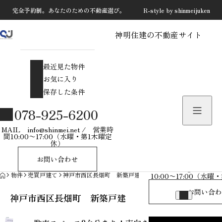
完全予約制。あなたのための不動産選び。 R-style by shinmeijuken
神明住建の不動産サイト
最近見た物件
お気に入り
最近見た物件
保存した条件
お気に入り
保存した条件
物件を探す
078-925-6200
物件お問い合わせ
MAIL info@shinmei.net / 営業時
間10:00〜17:00（水曜・第1木曜定
休）
078-925-
お問い合わせ
MAIL info@shinmei
HOME
物件
売買戸建て
神戸市西区長畑町 新築戸建
10:00〜17:00（水
お問い合わ
神戸市西区長畑町 新築戸建