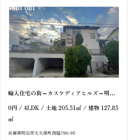
sold out
輸入住宅の街～カスケディアヒルズ～明石
市大久保町西脇 中古戸建
0
円
/ 4LDK / 土地 205.51
㎡
/ 建物 127.85
㎡
兵庫県明石市大久保町西脇790-95