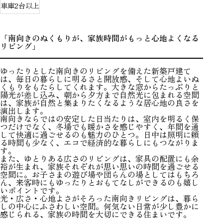
車庫2台以上
「南向きのぬくもりが、家族時間がもっと心地よくなる
リビング」
ゆったりとした南向きのリビングを備えた新築戸建て
は、毎日の暮らしに明るさと開放感、そして心地よいぬ
くもりをもたらしてくれます。大きな窓からたっぷりと
陽光が差し込み、朝から夕方まで自然光に包まれる空間
は、家族が自然と集まりたくなるような居心地の良さを
演出します。
南向きならではの安定した日当たりは、室内を明るく保
つだけでなく、冬場でも暖かさを感じやすく、年間を通
して快適に過ごせるのも魅力のひとつ。日中は照明に頼
る時間も少なく、エコで経済的な暮らしにもつながりま
す。
また、ゆとりある広さのリビングは、家具の配置にも余
裕が生まれ、家族それぞれが思い思いの時間を過ごせる
空間に。お子さまの遊び場や団らんの場としてはもちろ
ん、来客時にもゆったりとおもてなしができるのも嬉し
いポイントです。
光・広さ・心地よさがそろった南向きリビングは、暮ら
しの中心にふさわしい空間。何気ない日常が少し豊かに
感じられる、家族の時間を大切にできる住まいです。