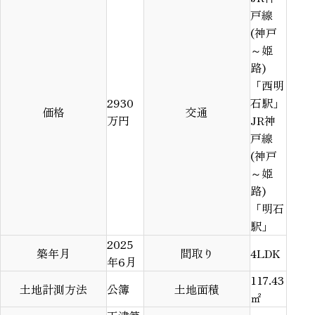
戸線
(神戸
～姫
路)
「西明
2930
石駅」
価格
交通
万円
JR神
戸線
(神戸
～姫
路)
「明石
駅」
2025
築年月
間取り
4LDK
年6月
117.43
土地計測方法
公簿
土地面積
㎡