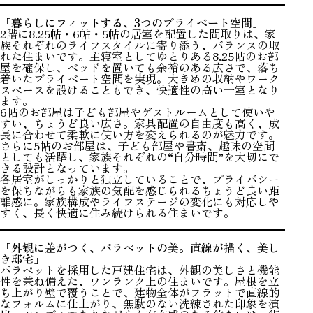
「暮らしにフィットする、3つのプライベート空間」
2階に8.25帖・6帖・5帖の居室を配置した間取りは、家
族それぞれのライフスタイルに寄り添う、バランスの取
れた住まいです。主寝室としてゆとりある8.25帖のお部
屋を確保し、ベッドを置いても余裕のある広さで、落ち
着いたプライベート空間を実現。大きめの収納やワーク
スペースを設けることもでき、快適性の高い一室となり
ます。
6帖のお部屋は子ども部屋やゲストルームとして使いや
すい、ちょうど良い広さ。家具配置の自由度も高く、成
長に合わせて柔軟に使い方を変えられるのが魅力です。
さらに5帖のお部屋は、子ども部屋や書斎、趣味の空間
としても活躍し、家族それぞれの“自分時間”を大切にで
きる設計となっています。
各居室がしっかりと独立していることで、プライバシー
を保ちながらも家族の気配を感じられるちょうど良い距
離感に。家族構成やライフステージの変化にも対応しや
すく、長く快適に住み続けられる住まいです。
「外観に差がつく、パラペットの美。直線が描く、美し
き邸宅」
パラペットを採用した戸建住宅は、外観の美しさと機能
性を兼ね備えた、ワンランク上の住まいです。屋根を立
ち上がり壁で覆うことで、建物全体がフラットで直線的
なフォルムに仕上がり、無駄のない洗練された印象を演