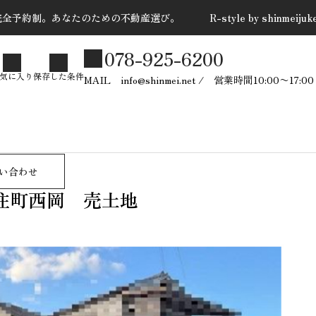
全予約制。あなたのための不動産選び。 R-style by shinmeijuk
078-925-6200
た条件
気に入り
保存した条件
MAIL info@shinmei.net / 営業時間10:00〜
売却依頼 問合せ
お問い合わせ
地
PUSH CONTENTS ＝新
い合わせ
築戸建＝
住町西岡 売土地
2025.10.28