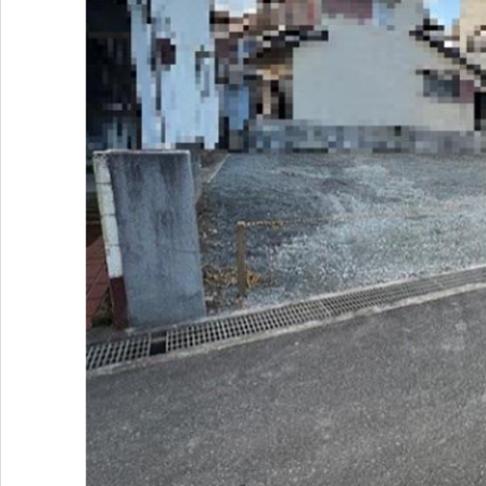
17:00（水
曜・第1木曜
定休）