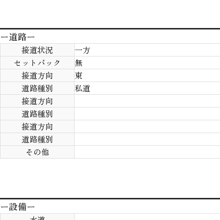
ー道路ー
接道状況
一方
セットバック
無
接道方向
東
道路種別
私道
接道方向
道路種別
接道方向
道路種別
その他
ー設備ー
水道