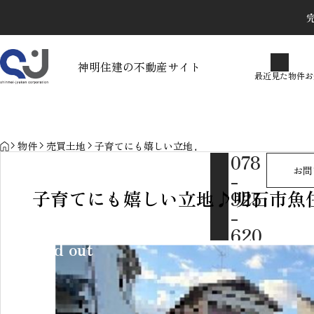
完
最近見た物件
お気に入り
保存し
神明住建の不動産サイト
最近見た物件
お
物件を探す
物件お問い合わせ
カテゴリで探す
物件リクエスト
HOME
物件
売買土地
子育てにも嬉しい立地♪明石市魚住町西岡 売土
078
不動産売却に伴う確定申告に
お問
-
関するギモン
子育てにも嬉しい立地♪明石市魚
925
-
2026.02.05
620
sold out
0
MAIL
info@shinme
i.net / 営
業時間
10:00〜