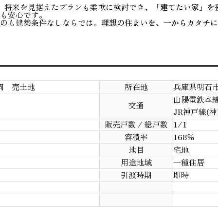
、将来を見据えたプランも柔軟に検討でき、
「建てたい家」を
も安心です。
のも建築条件なしならでは。
理想の住まいを、一からカタチに
岡 売土地
所在地
兵庫県明石市魚
山陽電鉄本線
交通
JR神戸線(
販売戸数 / 総戸数
1/1
容積率
168％
地目
宅地
用途地域
一種住居
引渡時期
即時