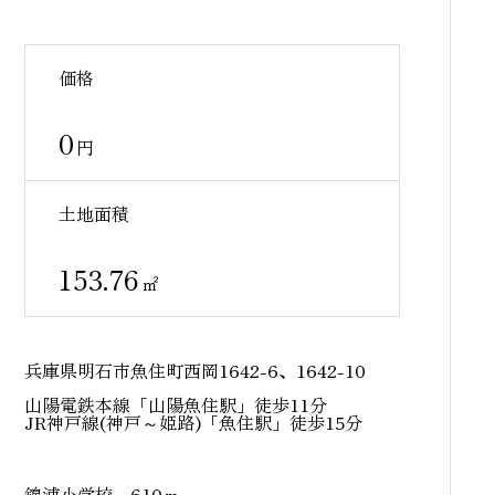
物件を借りる時の【Q&A】
投資用物件を買うときの
価格
【Q&A】
0
円
土地面積
153.76
㎡
兵庫県明石市魚住町西岡1642-6、1642-10
山陽電鉄本線「山陽魚住駅」徒歩11分
JR神戸線(神戸～姫路)「魚住駅」徒歩15分
錦浦小学校 610ｍ