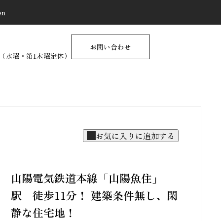
en
お問い合わせ
17:00（水曜・第1木曜定休）
不動産に関する情報サイト
PUSH CONTENTS ＝中
古戸建＝
2025.10.25
山陽電気鉄道本線「山陽魚住」
物件を売るときの【Q&A】
駅 徒歩11分！ 建築条件無し、閑
静な住宅地！
物件を買うときの【Q&A】