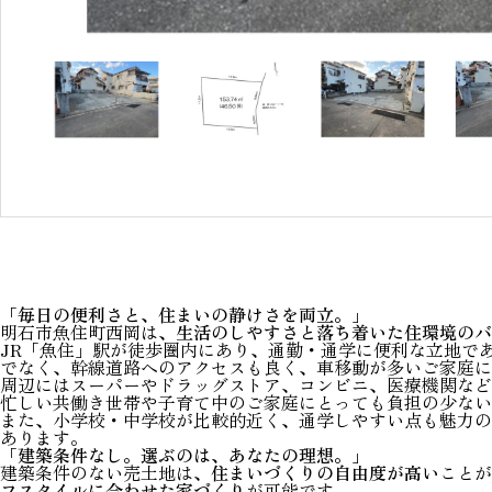
「毎日の便利さと、住まいの静けさを両立。」
明石市魚住町西岡は、
生活のしやすさと落ち着いた住環境のバ
JR「魚住」駅が徒歩圏内にあり、通勤・通学に便利な立地で
でなく、幹線道路へのアクセスも良く、車移動が多いご家庭に
周辺にはスーパーやドラッグストア、コンビニ、医療機関など
忙しい共働き世帯や子育て中のご家庭にとっても負担の少ない
また、小学校・中学校が比較的近く、通学しやすい点も魅力の
あります。
「建築条件なし。選ぶのは、あなたの理想。」
建築条件のない売土地は、
住まいづくりの自由度が高い
ことが
フスタイルに合わせた家づくり
が可能です。