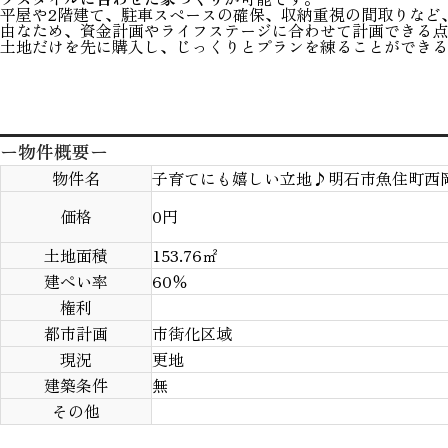
平屋や2階建て、駐車スペースの確保、収納重視の間取りなど
由なため、資金計画やライフステージに合わせて計画できる点
土地だけを先に購入し、じっくりとプランを練ることができる
ー物件概要ー
物件名
子育てにも嬉しい立地♪明石市魚住町西
価格
0
円
土地面積
153.76
㎡
建ぺい率
60％
権利
都市計画
市街化区域
現況
更地
建築条件
無
その他