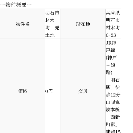
ー物件概要ー
明石市
兵庫県
材木
明石市
物件名
所在地
町 売
材木町
土地
6-23
JR神
戸線
(神戸
～姫
路)
「明石
駅」徒
価格
0
円
交通
歩12分
山陽電
鉄本線
「西新
町駅」
徒歩15