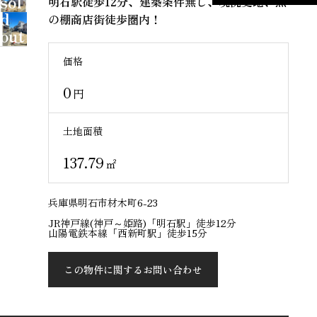
sol
明石駅徒歩12分、建築条件無し、現況更地、魚
d
の棚商店街徒歩圏内！
out
価格
0
円
土地面積
137.79
㎡
兵庫県明石市材木町6-23
JR神戸線(神戸～姫路)「明石駅」徒歩12分
山陽電鉄本線「西新町駅」徒歩15分
この物件に関するお問い合わせ