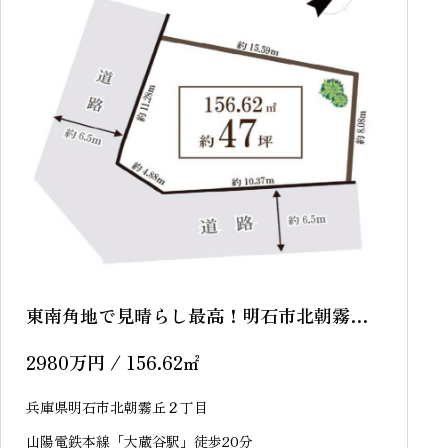
東南角地で見晴らし最高！明石市北朝霧
丘 売土地
2980
万円
/ 156.62
㎡
兵庫県明石市北朝霧丘２丁目
山陽電鉄本線「大蔵谷駅」徒歩20分