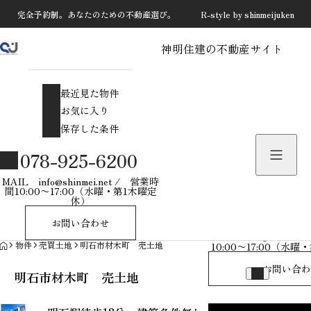
完全予約制。あなたのための不動産選び。 R-style by shinmeijuken
神明住建の不動産サイト
最近見た物件
お気に入り
最近見た物件
保存した条件
お気に入り
保存した条件
物件を探す
078-925-6200
物件お問い合わせ
MAIL info@shinmei.net / 営業時
間10:00〜17:00（水曜・第1木曜定
休）
078-925-
お問い合わせ
MAIL info@shinmei
HOME
物件
売買土地
明石市材木町 売土地
10:00〜17:00（水
お問い合わ
明石市材木町 売土地