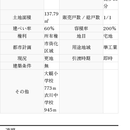
分
137.79
土地面積
販売戸数 / 総戸数
1/1
㎡
建ぺい率
60％
容積率
200％
権利
所有権
地目
宅地
市街化
都市計画
用途地域
準工業
区域
現況
更地
引渡時期
即時
建築条件
無
大観小
学校
773ｍ
その他
衣川中
学校
945ｍ