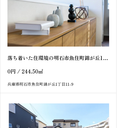
落ち着いた住環境の明石市魚住町錦が丘1丁
目 ー 売土地 ー
0
円
/ 244.50
㎡
兵庫県明石市魚住町錦が丘1丁目11-9