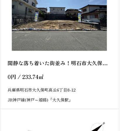
閑静な落ち着いた街並み！明石市大久保町
高丘6丁目 売土地
0
円
/ 233.74
㎡
兵庫県明石市大久保町高丘6丁目8-12
JR神戸線(神戸～姫路)「大久保駅」