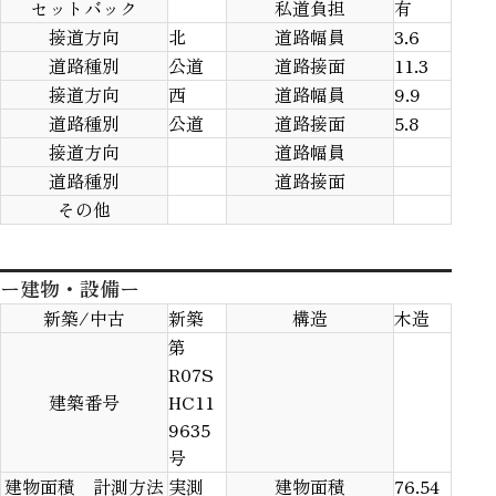
セットバック
私道負担
有
接道方向
北
道路幅員
3.6
道路種別
公道
道路接面
11.3
接道方向
西
道路幅員
9.9
道路種別
公道
道路接面
5.8
接道方向
道路幅員
道路種別
道路接面
その他
ー建物・設備ー
新築/中古
新築
構造
木造
第
R07S
建築番号
HC11
9635
号
建物面積 計測方法
実測
建物面積
76.54