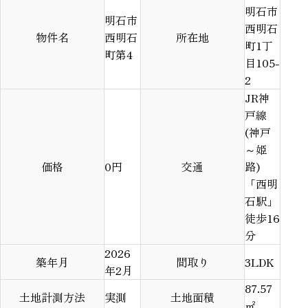
明石市
明石市
西明石
物件名
西明石
所在地
町1丁
町第4
目105-
2
JR神
戸線
(神戸
～姫
価格
0
円
交通
路)
「西明
石駅」
徒歩16
分
2026
築年月
間取り
3LDK
年2月
87.57
土地計測方法
実測
土地面積
㎡