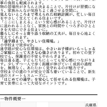
事の負担も軽減されます。
物の居場所がきちんと決まることで、片付けが習慣にな
り、家族みんなが気持ちよく過ごせる空間に。
見えないところまで考えられた収納計画
が、忙しい毎日
をやさしく支えてくれる住まいです。
「ここにしまえる」という安心感があることで、片付け
に追われることなく、家族との時間やくつろぎのひとと
きを大切にできる住まいに。
暮らしにそっと寄り添う収納の工夫
が、毎日を心地よく
支えてくれます。
「通学路まで、やさしい住環境。」
小学校まで徒歩4分。
通学路が安心な住環境は、
小さいお子様がいらっしゃる
ご家庭にとって大きな心強さ
があります。初めての登下
校でも、保護者の不安もやわらぎます。
毎日通る道、子どもたちにとっても安心感につながりま
す。少しずつ一人で歩く距離が伸びていく成長の過程
を、無理なく、あたたかく見守れるのが魅力です。
学校までの道のりが安全で落ち着いていることで、新生
活のスタートもスムーズに。
「はじめての通学」を安心して任せられる住環境
は、子
育て世帯にとって大切なポイントです。
ー物件概要ー
兵庫県