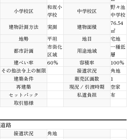
和坂小
野々池
小学校区
中学校区
学校
中学校
76.54
建物計測方法
実測
建物面積
㎡
地勢
平坦
地目
宅地
市街化
一種低
都市計画
用途地域
区域
層
建ぺい率
60％
容積率
100％
その他法令上の制限
接道状況
角地
建築条件
販売区画数
1
再建築
現況 / 引渡時期
空家
セットバック
私道負担
有
取引態様
道路
接道状況
角地