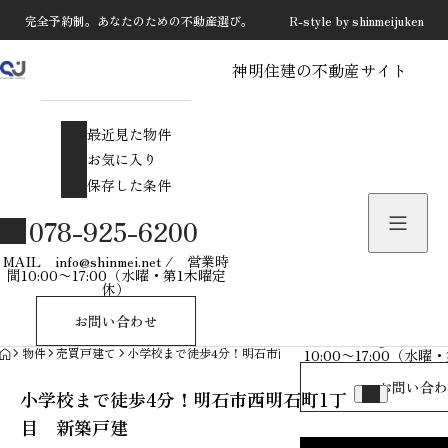
完全予約制。あなたのための不動産選び。 R-style by shinmeijuken
神明住建の不動産サイト
最近見た物件
お気に入り
最近見た物件
保存した条件
お気に入り
保存した条件
物件を探す
078-925-6200
物件お問い合わせ
MAIL info@shinmei.net / 営業時
間10:00〜17:00（水曜・第1木曜定
休）
078-925-
お問い合わせ
MAIL info@shinmei
HOME
物件
売買戸建て
小学校まで徒歩4分！明石市西明石町1丁目 新築戸建
10:00〜17:00（水
お問い合わ
小学校まで徒歩4分！明石市西明石町1丁
目 新築戸建