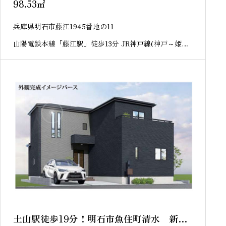
98.53
㎡
兵庫県明石市藤江1945番地の11
山陽電鉄本線「藤江駅」徒歩13分 JR神戸線(神戸～姫路)
「西明石駅」徒歩20分
土山駅徒歩19分！明石市魚住町清水 新築