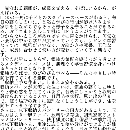
「見守れる距離が、成長を支える。そばにいるから、が
んばれる。」
LDKの一角に子どものスタディースペースがあると、毎
日の暮らしの中に、自然と学びの時間が溶け込みます。
家事をしながらでもそっと様子を見守ることができるた
め、お子さまも安心して机に向かうことができます。
分からないところがあればすぐに声をかけられ、何気な
い会話の中から学びが広がっていくのも、リビング学習
ならでは。勉強だけでなく、お絵かきや読書、工作な
ど、成長に合わせて使い方が変わっていくのも魅力で
す。
自分の部屋にこもらず、家族の気配を感じながら過ごせ
るスタディースペースは、無理なく学習習慣を身につけ
るきっかけにもなります。
家族のそばで、のびのびと学べる
――そんなやさしい時
間を育ててくれる空間です。
「収納上手な住まい。しまえる安心がある。」
収納スペースが充実した住まいは、家族の暮らしにゆと
りと安心感を与えてくれます。各所にしっかりと収納が
設けられていることで、日用品や衣類、思い出の品ま
で、使う場所の近くに無理なくしまうことができ、住空
間をすっきり保てます。
さらに、床下収納とパントリーの両方があることで、収
納力はより一層アップ。飲料や保存食、調理家電のスト
ックはパントリーへ、使用頻度の低い備蓄品や季節用品
は床下収納へと、
用途に応じて使い分けができる
のが魅
力です。まとめ買いがしやすくなり、日々の買い物や家