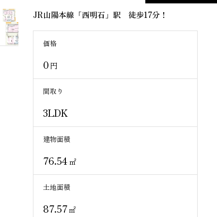
sol
JR山陽本線「西明石」駅 徒歩17分！
d
out
価格
0
円
間取り
3LDK
建物面積
76.54
㎡
土地面積
87.57
㎡