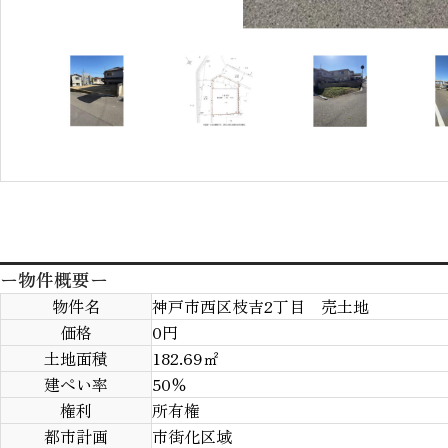
ー物件概要ー
物件名
神戸市西区枝吉2丁目 売土地
価格
0
円
土地面積
182.69
㎡
建ぺい率
50％
権利
所有権
都市計画
市街化区域