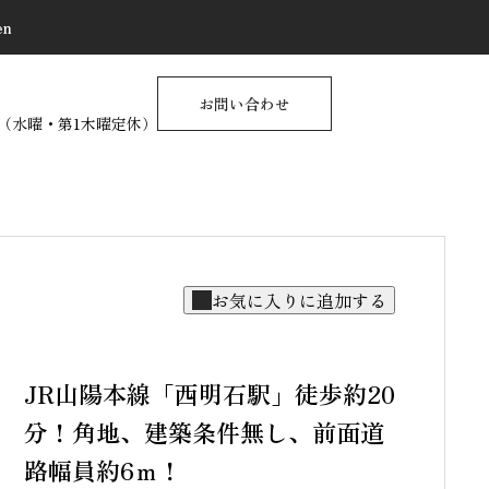
en
お問い合わせ
17:00（水曜・第1木曜定休）
不動産に関する情報サイト
PUSH CONTENTS ＝中
古戸建＝
2025.10.25
JR山陽本線「西明石駅」徒歩約20
物件を売るときの【Q&A】
分！角地、建築条件無し、前面道
路幅員約6ｍ！
物件を買うときの【Q&A】