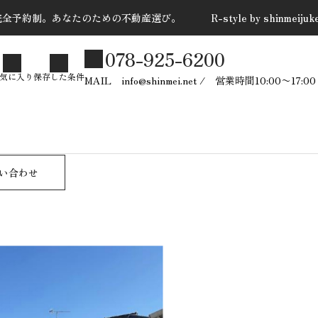
全予約制。あなたのための不動産選び。 R-style by shinmeijuk
078-925-6200
た条件
気に入り
保存した条件
MAIL info@shinmei.net / 営業時間10:00〜
売却依頼 問合せ
お問い合わせ
PUSH CONTENTS ＝新
い合わせ
築戸建＝
2025.10.28