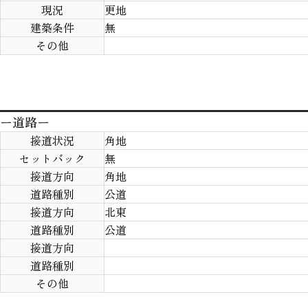
現況
更地
建築条件
無
その他
ー道路ー
接道状況
角地
セットバック
無
接道方向
角地
道路種別
公道
接道方向
北東
道路種別
公道
接道方向
道路種別
その他