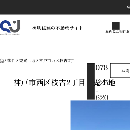
完
最近見た物件
お気に入り
保存し
神明住建の不動産サイト
最近見た物件
お
物件を探す
物件お問い合わせ
カテゴリで探す
物件リクエスト
HOME
物件
売買土地
神戸市西区枝吉2丁目 売土地
078
不動産売却に伴う確定申告に
お問
-
関するギモン
神戸市西区枝吉2丁目 売土地
925
-
2026.02.05
620
sold out
0
MAIL
info@shinme
i.net / 営
業時間
10:00〜