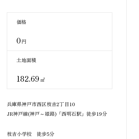
物件を借りる時の【Q&A】
投資用物件を買うときの
価格
【Q&A】
0
円
土地面積
182.69
㎡
兵庫県神戸市西区枝吉2丁目10
JR神戸線(神戸～姫路)「西明石駅」徒歩19分
枝吉小学校 徒歩5分