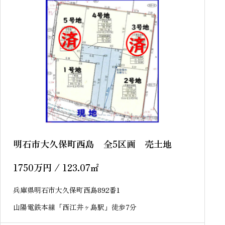
明石市大久保町西島 全5区画 売土地
1750
万円
/ 123.07
㎡
兵庫県明石市大久保町西島892番1
山陽電鉄本線「西江井ヶ島駅」徒歩7分