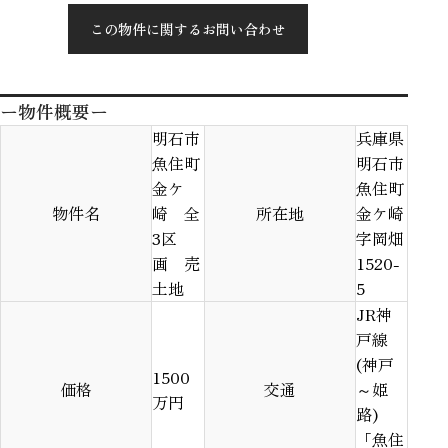
この物件に関するお問い合わせ
ー物件概要ー
明石市
兵庫県
魚住町
明石市
金ケ
魚住町
物件名
崎 全
所在地
金ケ崎
3区
字岡畑
画 売
1520-
土地
5
JR神
戸線
(神戸
1500
価格
交通
～姫
万円
路)
「魚住