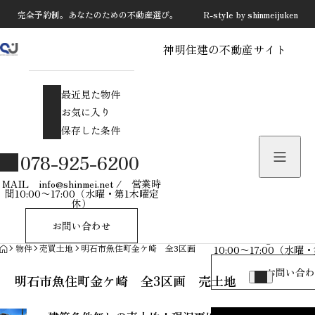
完全予約制。あなたのための不動産選び。 R-style by shinmeijuken
神明住建の不動産サイト
最近見た物件
お気に入り
最近見た物件
保存した条件
お気に入り
保存した条件
物件を探す
078-925-6200
物件お問い合わせ
MAIL info@shinmei.net / 営業時
間10:00〜17:00（水曜・第1木曜定
休）
078-925-
お問い合わせ
MAIL info@shinmei
HOME
物件
売買土地
明石市魚住町金ケ崎 全3区画 売土地
10:00〜17:00（水
お問い合わ
明石市魚住町金ケ崎 全3区画 売土地