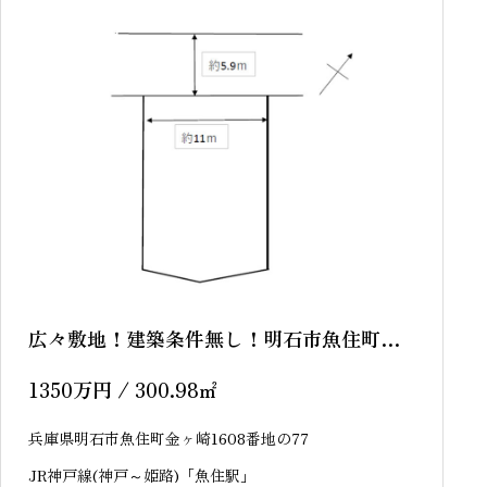
sold out
広々敷地！建築条件無し！明石市魚住町金
ヶ崎 売土地
1350
万円
/ 300.98
㎡
兵庫県明石市魚住町金ヶ崎1608番地の77
JR神戸線(神戸～姫路)「魚住駅」