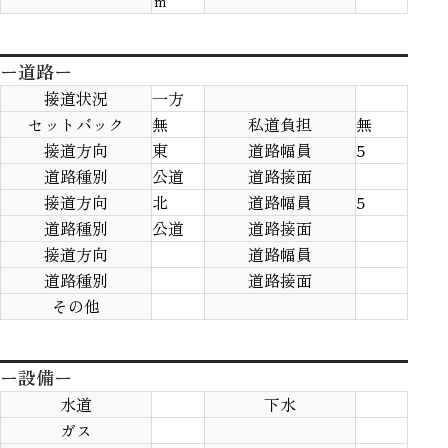
ｍ
ー道路ー
接道状況
一方
セットバック
無
私道負担
無
接道方向
東
道路幅員
5
道路種別
公道
道路接面
接道方向
北
道路幅員
5
道路種別
公道
道路接面
接道方向
道路幅員
道路種別
道路接面
その他
ー設備ー
水道
下水
ガス