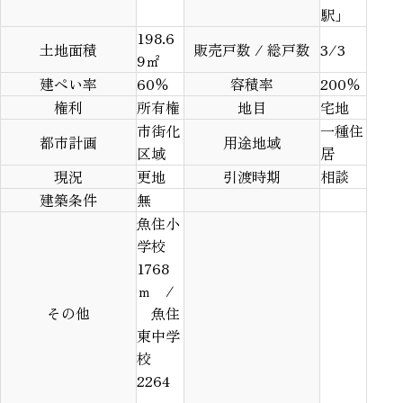
駅」
198.6
土地面積
販売戸数 / 総戸数
3/3
9
㎡
建ぺい率
60％
容積率
200％
権利
所有権
地目
宅地
市街化
一種住
都市計画
用途地域
区域
居
現況
更地
引渡時期
相談
建築条件
無
魚住小
学校
1768
ｍ /
その他
魚住
東中学
校
2264