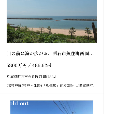
目の前に海が広がる、明石市魚住町西岡
売土地
5800
万円
/ 486.62
㎡
兵庫県明石市魚住町西岡1782-1
JR神戸線(神戸～姫路)「魚住駅」徒歩23分 山陽電鉄本線
「東二見駅」徒歩13分
sold out