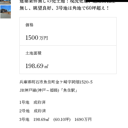
建築条件無しの売土地！現況更地、道路高低差
無し、眺望良好、3号地は角地で60坪超え！
価格
1500
万円
土地面積
198.69
㎡
兵庫県明石市魚住町金ケ崎字岡畑1520-5
JR神戸線(神戸～姫路)「魚住駅」
1号地 成約済
2号地 成約済
3号地 198.69㎡ (60.10坪) 1690万円