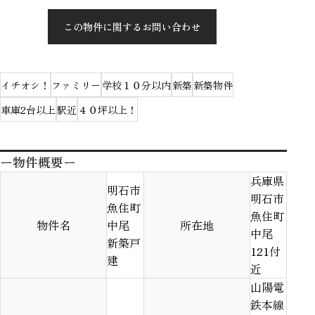
この物件に関するお問い合わせ
イチオシ！
ファミリー
学校１０分以内
新築
新築物件
車庫2台以上
駅近
４０坪以上！
ー物件概要ー
兵庫県
明石市
明石市
魚住町
魚住町
物件名
中尾
所在地
中尾
新築戸
121付
建
近
山陽電
鉄本線