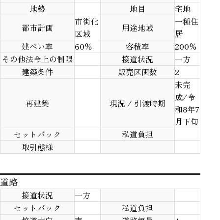
地勢
地目
宅地
市街化
一種住
都市計画
用途地域
区域
居
建ぺい率
60％
容積率
200％
その他法令上の制限
接道状況
一方
建築条件
販売区画数
2
未完
成/令
再建築
現況 / 引渡時期
和8年7
月下旬
セットバック
私道負担
取引態様
道路
接道状況
一方
セットバック
私道負担