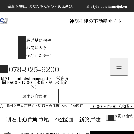
完全予約制。あなたのための不動産選び。 R-style by shinmeijuken
神明住建の不動産サイト
最近見た物件
お気に入り
最近見た物件
保存した条件
お気に入り
保存した条件
物件を探す
078-925-6200
物件お問い合わせ
MAIL info@shinmei.net / 営業時
間10:00〜17:00（水曜・第1木曜定
休）
078-925-
お問い合わせ
MAIL info@shinmei
HOME
物件
売買戸建て
明石市魚住町中尾 全2区画 新築戸建
10:00〜17:00（水
お問い合わ
明石市魚住町中尾 全2区画 新築戸建