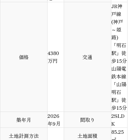
JR神
戸線
(神戸
～姫
路)
「明石
4380
駅」徒
価格
交通
万円
歩15分
山陽電
鉄本線
「山陽
明石
駅」徒
歩15分
2026
2SLD
築年月
間取り
年9月
K
85.25
土地計測方法
土地面積
㎡