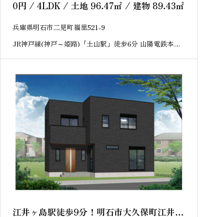
0
円
/ 4LDK / 土地 96.47
㎡
/ 建物 89.43
㎡
兵庫県明石市二見町福里521-9
JR神戸線(神戸～姫路)「土山駅」徒歩6分 山陽電鉄本線
「西二見駅」徒歩25分
江井ヶ島駅徒歩9分！明石市大久保町江井