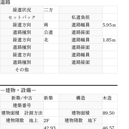
道路
接道状況
二方
「明石市材木町」
セットバック
私道負担
「収納力に優れたストレージルーム付きの住まい。」
接道方向
南
道路幅員
5.95ｍ
「日常の買い物に便利な立地」
道路種別
公道
道路接面
接道方向
北
道路幅員
1.85ｍ
道路種別
道路接面
接道方向
道路幅員
道路種別
道路接面
その他
ー建物・設備ー
新築/中古
新築
構造
木造
建築番号
建物面積 計測方法
建物面積
89.50
建物階数 地上
2F
建物階数 地下
42.93
46.57