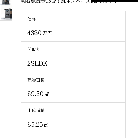
明石駅徒歩15分！駐車スペース1台分あり！
価格
4380
万円
間取り
2SLDK
建物面積
89.50
㎡
土地面積
85.25
㎡