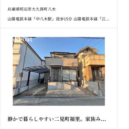
兵庫県明石市大久保町八木
山陽電鉄本線「中八木駅」徒歩15分 山陽電鉄本線「江井
ヶ島駅」徒歩15分
sold out
静かで暮らしやすい二見町福里。家族みん
なが快適に暮らせる街！明石市二見町福
里 中古戸建