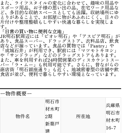
また、ライフスタイルの変化に合わせて、趣味の用品や
スポーツ用品、お子様の思い出の品、在宅ワーク用品な
ど、多目的な収納スペースとしても活躍。収納場所にゆ
とりがあることで、お部屋に物があふれにくく、日々の
片付けや整理整頓もしやすい快適な暮らしを実現しま
す。
「日常の買い物に便利な立地」
JR明石駅周辺には「ピオレ明石」や「アスピア明石」が
あり、食品スーパー、ドラッグストア、衣料品店、飲食
店などが揃っています。食品の買物では「Pantry」や
「成城石井」が利用でき、駅前には「マツモトキヨシ」
や「サンドラッグ」などのドラッグストアもあります。
また、車を利用すれば24時間営業のディスカウントスー
パー「ラ・ムー」も利用可能です。さらに、昔ながらの
商店街「明石銀座通り」も近く、地域密着型の店舗や飲
食店が並び、便利で暮らしやすい環境となっています。
ー物件概要ー
明石市
兵庫県
材木町
明石市
物件名
2期
所在地
材木町
新築戸
16-7
建