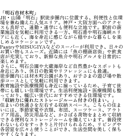
「明石市材木町」
JR・山陽「明石」駅徒歩圏内に位置する、利便性と住環
境を兼ね備えた人気エリア。神戸・大阪方面へのアクセ
スも良好で、通勤・通学にも便利な立地です。駅前の商
業施設を気軽に利用できる一方、明石港や明石海峡エリ
アにも近く、海を身近に感じながら穏やかな暮らしを楽
しめるロケーションです。
PantryやMISUGIYAなどのスーパーが利用でき、日々の
お買い物もスムーズ。近隣には「魚の棚商店街」や飲食
店が充実しており、新鮮な魚介や明石グルメを日常的に
楽しめます。
さらに、明石公園や大蔵海岸など自然豊かなスポットも
身近にあり、休日の散策やリフレッシュにも最適。
徒歩圏内には材木町公園があり、お子さまの遊び場や散
歩コースとして気軽に利用できます。
教育施設や医療機関も身近に揃っているため、子育て世
帯にも嬉しい住環境です。生活利便施設・医療機関も整
っており、幅広い世代におすすめできる住環境です。
「収納力に優れたストレージルーム付きの住まい。」
住まいの快適さを左右する収納スペース。こちらの住ま
いには、季節家電や衣類、布団、スーツケース、アウト
ドア用品、防災用品など、かさばる荷物をまとめて収納
できる便利なストレージルームを備えています。普段使
わないものをすっきりと片付けられるため、リビングや
各居室を広々と使うことができ、生活空間を美しく保ち
やすくなります。