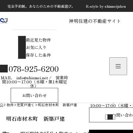
完全予約制。あなたのための不動産選び。 R-style by shinmeijuken
神明住建の不動産サイト
最近見た物件
お気に入り
最近見た物件
保存した条件
お気に入り
保存した条件
物件を探す
078-925-6200
物件お問い合わせ
MAIL info@shinmei.net / 営業時
間10:00〜17:00（水曜・第1木曜定
休）
078-925-
お問い合わせ
MAIL info@shinmei
HOME
物件
売買戸建て
明石市材木町 新築戸建
10:00〜17:00（水
お問い合わ
明石市材木町 新築戸建