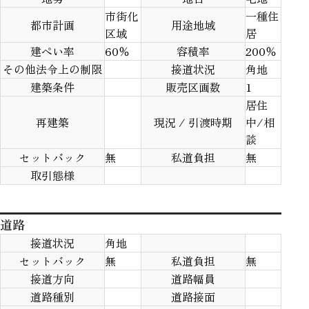
市街化
一種住
都市計画
用途地域
区域
居
建ぺい率
60％
容積率
200％
その他法令上の制限
接道状況
角地
建築条件
販売区画数
1
居住
再建築
現況 / 引渡時期
中/相
談
セットバック
無
私道負担
無
取引態様
道路
接道状況
角地
セットバック
無
私道負担
無
接道方向
道路幅員
道路種別
道路接面