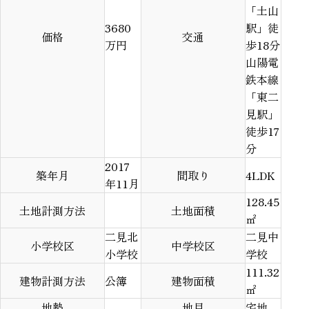
「土山
3680
駅」徒
価格
交通
万円
歩18分
山陽電
鉄本線
「東二
見駅」
徒歩17
分
2017
築年月
間取り
4LDK
年11月
128.45
土地計測方法
土地面積
㎡
二見北
二見中
小学校区
中学校区
小学校
学校
111.32
建物計測方法
公簿
建物面積
㎡
地勢
地目
宅地