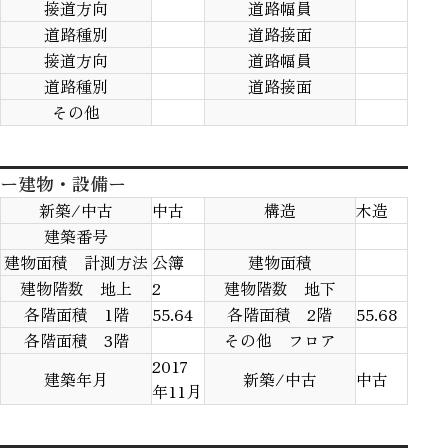
接道方向
道路幅員
道路種別
道路接面
接道方向
道路幅員
道路種別
道路接面
その他
ー建物・設備ー
新築/中古
中古
構造
木造
建築番号
建物面積 計測方法
公簿
建物面積
建物階数 地上
2
建物階数 地下
各階面積 1階
55.64
各階面積 2階
55.68
各階面積 3階
その他 フロア
2017
建築年月
新築/中古
中古
年11月