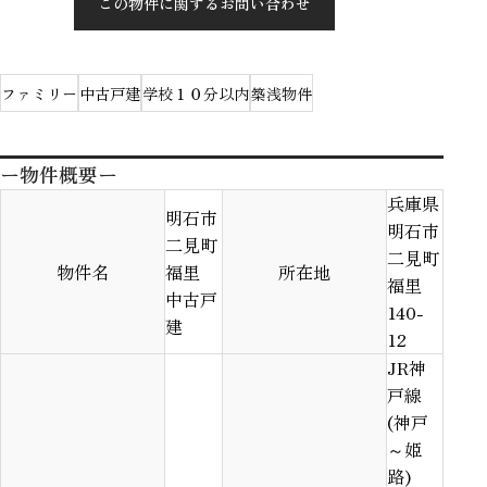
この物件に関するお問い合わせ
ファミリー
中古戸建
学校１０分以内
築浅物件
ー物件概要ー
兵庫県
明石市
明石市
二見町
二見町
物件名
福里
所在地
福里
中古戸
140-
建
12
JR神
戸線
(神戸
～姫
路)