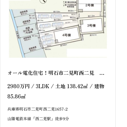
オール電化住宅！明石市二見町西二見 全3
区画 新築戸建
2980
万円
/ 3LDK / 土地 138.42
㎡
/ 建物
85.86
㎡
兵庫県明石市二見町西二見1657-2
山陽電鉄本線「西二見駅」徒歩9分