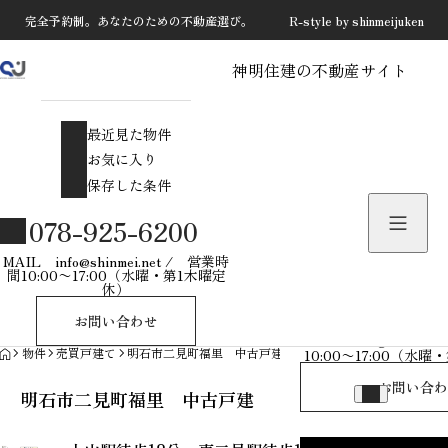
完全予約制。あなたのための不動産選び。 R-style by shinmeijuken
神明住建の不動産サイト
最近見た物件
お気に入り
最近見た物件
保存した条件
お気に入り
保存した条件
物件を探す
078-925-6200
物件お問い合わせ
MAIL info@shinmei.net / 営業時
間10:00〜17:00（水曜・第1木曜定
休）
078-925-
お問い合わせ
MAIL info@shinmei
HOME
物件
売買戸建て
明石市二見町福里 中古戸建
10:00〜17:00（水
お問い合わ
明石市二見町福里 中古戸建