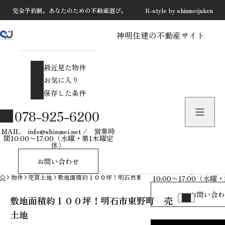
完全予約制。あなたのための不動産選び。 R-style by shinmeijuken
神明住建の不動産サイト
最近見た物件
お気に入り
最近見た物件
保存した条件
お気に入り
保存した条件
物件を探す
078-925-6200
物件お問い合わせ
MAIL info@shinmei.net / 営業時
間10:00〜17:00（水曜・第1木曜定
休）
078-925-
お問い合わせ
MAIL info@shinmei
HOME
物件
売買土地
敷地面積約１００坪！明石市東野町 売土地
10:00〜17:00（水
お問い合わ
敷地面積約１００坪！明石市東野町 売
土地