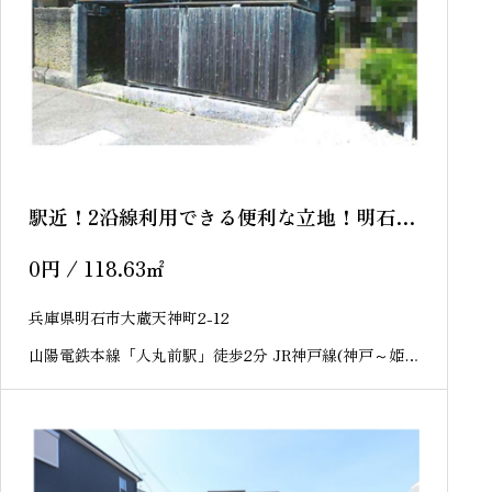
駅近！2沿線利用できる便利な立地！明石市
大蔵天神町 売土地
0
円
/ 118.63
㎡
兵庫県明石市大蔵天神町2-12
山陽電鉄本線「人丸前駅」徒歩2分 JR神戸線(神戸～姫
路)「明石駅」徒歩13分 山陽電鉄本線「大蔵谷駅」徒歩7
分