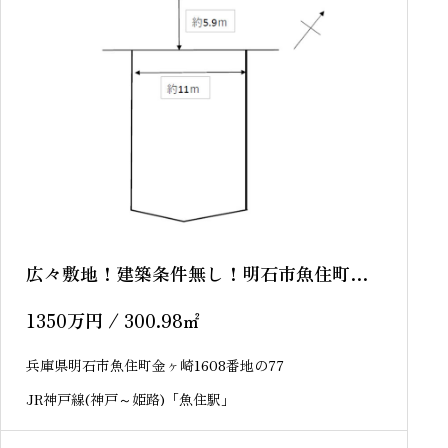
広々敷地！建築条件無し！明石市魚住町金
ヶ崎 売土地
1350
万円
/ 300.98
㎡
兵庫県明石市魚住町金ヶ崎1608番地の77
JR神戸線(神戸～姫路)「魚住駅」