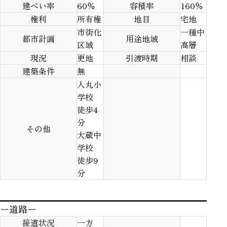
建ぺい率
60％
容積率
160％
権利
所有権
地目
宅地
市街化
一種中
都市計画
用途地域
区域
高層
現況
更地
引渡時期
相談
建築条件
無
人丸小
学校
徒歩4
分
その他
大蔵中
学校
徒歩9
分
ー道路ー
接道状況
一方