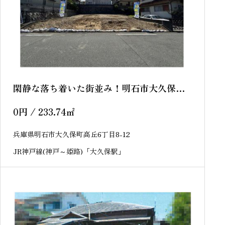
閑静な落ち着いた街並み！明石市大久保町
高丘6丁目 売土地
0
円
/ 233.74
㎡
兵庫県明石市大久保町高丘6丁目8-12
JR神戸線(神戸～姫路)「大久保駅」
sold out