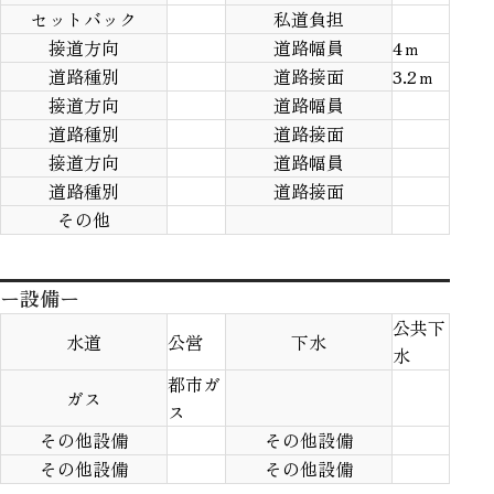
セットバック
私道負担
接道方向
道路幅員
4ｍ
道路種別
道路接面
3.2ｍ
接道方向
道路幅員
道路種別
道路接面
接道方向
道路幅員
道路種別
道路接面
その他
ー設備ー
公共下
水道
公営
下水
水
都市ガ
ガス
ス
その他設備
その他設備
その他設備
その他設備