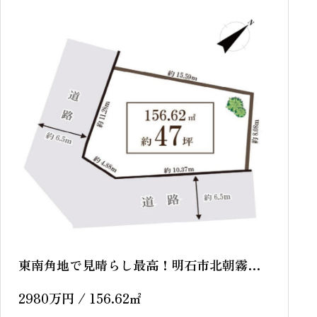
東南角地で見晴らし最高！明石市北朝霧
丘 売土地
2980
万円
/ 156.62
㎡