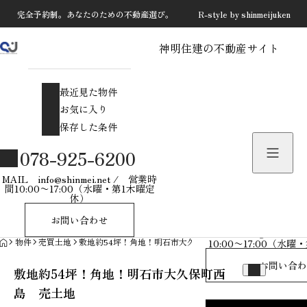
完全予約制。あなたのための不動産選び。 R-style by shinmeijuken
神明住建の不動産サイト
最近見た物件
お気に入り
最近見た物件
保存した条件
お気に入り
保存した条件
物件を探す
078-925-6200
物件お問い合わせ
MAIL info@shinmei.net / 営業時
間10:00〜17:00（水曜・第1木曜定
休）
078-925-
お問い合わせ
MAIL info@shinmei
HOME
物件
売買土地
敷地約54坪！角地！明石市大久保町西島 売土地
10:00〜17:00（水
お問い合わ
敷地約54坪！角地！明石市大久保町西
島 売土地