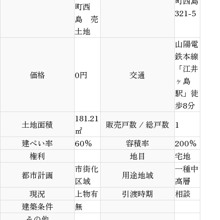
町西島
町西
321-5
島 売
土地
山陽電
鉄本線
「江井
価格
0
円
交通
ヶ島
駅」徒
歩8分
181.21
土地面積
販売戸数 / 総戸数
1
㎡
建ぺい率
60％
容積率
200％
権利
地目
宅地
市街化
一種中
都市計画
用途地域
区域
高層
現況
上物有
引渡時期
相談
建築条件
無
その他