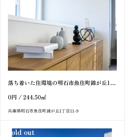
sold out
落ち着いた住環境の明石市魚住町錦が丘1丁
目 ー 売土地 ー
0
円
/ 244.50
㎡
兵庫県明石市魚住町錦が丘1丁目11-9
sold out