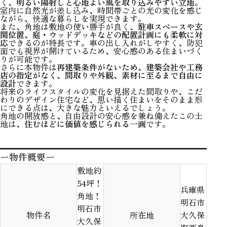
く、
明るい陽射しと心地よい風を取り込みやすい立地
。
室内に自然光が差し込み、時間帯ごとの光の変化を感じ
ながら、快適な暮らしを実現できます。
また、角地は敷地の使い勝手が良く、
駐車スペースや玄
関位置、庭・ウッドデッキなどの配置計画にも柔軟に対
応
できるのが特長です。車の出し入れがしやすく、防犯
面でも視界が開けているため、安心感のある住まいづく
りが可能です。
さらに本物件は
再建築条件がないため、建築会社や工務
店の指定がなく、間取りや外観、素材に至るまで自由に
設計
できます。
将来のライフスタイルの変化を見据えた間取りや、こだ
わりのデザイン住宅など、思い描く住まいをそのまま形
にできる点は、大きな魅力といえるでしょう。
角地の開放感と、自由設計の安心感を兼ね備えたこの土
地は、
住むほどに価値を感じられる一画
です。
ー物件概要ー
敷地約
54坪！
兵庫県
角地！
明石市
明石市
物件名
所在地
大久保
大久保