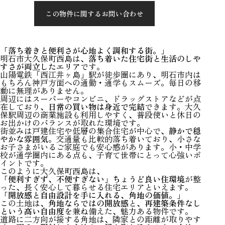
この物件に関するお問い合わせ
「落ち着きと便利さが心地よく調和する街。」
明石市大久保町西島は、
落ち着いた住宅街と生活のしや
すさが両立したエリア
です。
山陽電鉄「西江井ヶ島」駅が徒歩圏にあり、明石市内は
もちろん神戸方面への通勤・通学もスムーズ。毎日の移
動に無理がありません。
周辺にはスーパーやコンビニ、ドラッグストアなどが点
在しており、
日常の買い物は身近で完結
できます。大久
保駅周辺の商業施設も利用しやすく、普段使いと休日の
お出かけのバランスが取れた環境です。
街並みは戸建住宅や低層の集合住宅が中心で、
静かで穏
やかな雰囲気
。交通量も比較的落ち着いており、小さな
お子さまがいるご家庭でも安心感があります。小・中学
校が通学圏内にある点も、子育て世帯にとって心強いポ
イントです。
このように大久保町西島は、
「便利すぎず、不便すぎない」ちょうど良い住環境
が整
った、長く安心して暮らせる住宅エリアといえます。
「開放感と自由設計を手に入れる、角地の価値。」
この土地は、
角地ならではの開放感
と、
再建築条件なし
という高い自由度
を兼ね備えた、魅力ある物件です。
道路に二方向が接する角地は、隣家との距離が取りやす