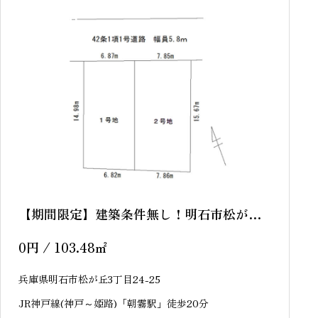
sold out
【期間限定】建築条件無し！明石市松が丘3
丁目 全2区画 売土地
0
円
/ 103.48
㎡
兵庫県明石市松が丘3丁目24-25
JR神戸線(神戸～姫路)「朝霧駅」徒歩20分