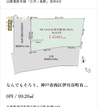
山陽電鉄本線「江井ヶ島駅」徒歩6分
sold out
なんでもそろう、神戸市西区伊川谷町有
瀬！
0
円
/ 99.26
㎡
兵庫県神戸市西区伊川谷町有瀬1453