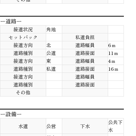
ー道路ー
接道状況
角地
セットバック
私道負担
接道方向
北
道路幅員
6ｍ
道路種別
公道
道路接面
11ｍ
接道方向
東
道路幅員
4ｍ
道路種別
私道
道路接面
16ｍ
接道方向
道路幅員
道路種別
道路接面
その他
ー設備ー
公共下
水道
公営
下水
水