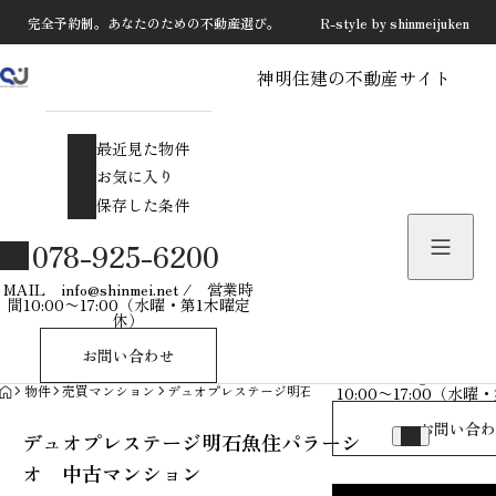
完全予約制。あなたのための不動産選び。 R-style by shinmeijuken
神明住建の不動産サイト
最近見た物件
お気に入り
最近見た物件
保存した条件
お気に入り
保存した条件
物件を探す
078-925-6200
物件お問い合わせ
MAIL info@shinmei.net / 営業時
間10:00〜17:00（水曜・第1木曜定
休）
078-925-
お問い合わせ
MAIL info@shinmei
HOME
物件
売買マンション
デュオプレステージ明石魚住パラーシオ 中古マンシ
10:00〜17:00（水
お問い合わ
デュオプレステージ明石魚住パラーシ
オ 中古マンション