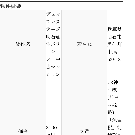
物件概要
デュオ
プレス
テージ
兵庫県
明石魚
明石市
物件名
住パラ
所在地
魚住町
ーシ
中尾
オ 中
539-2
古マン
ション
JR神
戸線
(神戸
～姫
路)
「魚住
2180
駅」徒
価格
交通
万円
歩7分