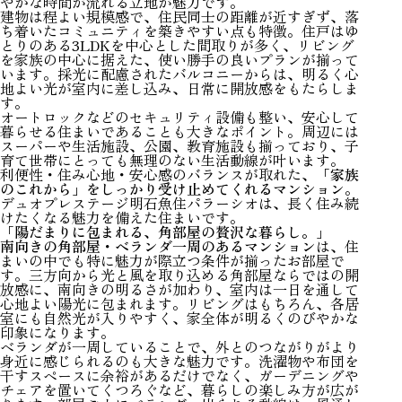
やかな時間が流れる立地が魅力です。
建物は程よい規模感で、住民同士の距離が近すぎず、落
ち着いたコミュニティを築きやすい点も特徴。住戸はゆ
とりのある3LDKを中心とした間取りが多く、リビング
を家族の中心に据えた、使い勝手の良いプランが揃って
います。採光に配慮されたバルコニーからは、明るく心
地よい光が室内に差し込み、日常に開放感をもたらしま
す。
オートロックなどのセキュリティ設備も整い、安心して
暮らせる住まいであることも大きなポイント。周辺には
スーパーや生活施設、公園、教育施設も揃っており、子
育て世帯にとっても無理のない生活動線が叶います。
利便性・住み心地・安心感のバランスが取れた、
「家族
のこれから」をしっかり受け止めてくれるマンション
。
デュオプレステージ明石魚住パラーシオは、長く住み続
けたくなる魅力を備えた住まいです。
「陽だまりに包まれる、角部屋の贅沢な暮らし。」
南向きの角部屋・ベランダ一周のあるマンション
は、住
まいの中でも特に魅力が際立つ条件が揃ったお部屋で
す。三方向から光と風を取り込める角部屋ならではの開
放感に、南向きの明るさが加わり、室内は一日を通して
心地よい陽光に包まれます。リビングはもちろん、各居
室にも自然光が入りやすく、家全体が明るくのびやかな
印象になります。
ベランダが一周していることで、外とのつながりがより
身近に感じられるのも大きな魅力です。洗濯物や布団を
干すスペースに余裕があるだけでなく、ガーデニングや
チェアを置いてくつろぐなど、暮らしの楽しみ方が広が