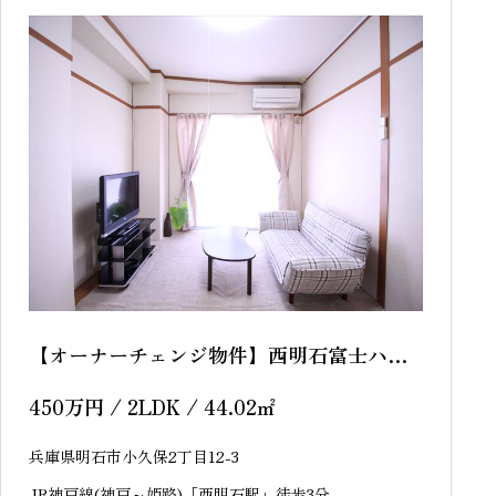
【オーナーチェンジ物件】西明石富士ハイ
ツ
450
万円
/ 2LDK / 44.02
㎡
兵庫県明石市小久保2丁目12-3
JR神戸線(神戸～姫路)「西明石駅」徒歩3分