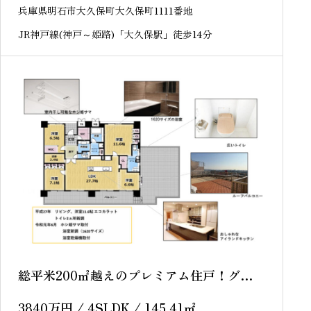
兵庫県明石市大久保町大久保町1111番地
JR神戸線(神戸～姫路)「大久保駅」徒歩14分
総平米200㎡越えのプレミアム住戸！グラジ
オ大久保ミラコスタ 8階 中古マンション
3840
万円
/ 4SLDK / 145.41
㎡