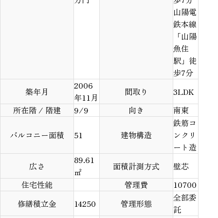
山陽電
鉄本線
「山陽
魚住
駅」徒
歩7分
2006
築年月
間取り
3LDK
年11月
所在階 / 階建
9/9
向き
南東
鉄筋コ
バルコニー面積
51
建物構造
ンクリ
ート造
89.61
広さ
面積計測方式
壁芯
㎡
住宅性能
管理費
10700
全部委
修繕積立金
14250
管理形態
託