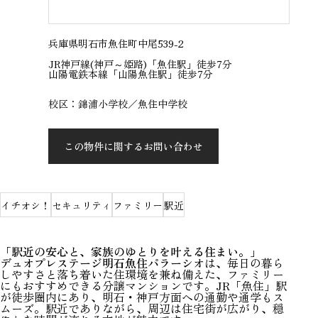
兵庫県明石市魚住町中尾539-2
JR神戸線(神戸～姫路)「魚住駅」徒歩7分
山陽電鉄本線「山陽魚住駅」徒歩7分
校区：錦浦小学校／魚住中学校
この物件に関するお問い合わせ
イチオシ！
セキュリティ
ファミリー
駅近
「駅近の安心と、家族のゆとりを叶える住まい。」
デュオプレステージ明石魚住パラーシオ
は、毎日の暮ら
しやすさと落ち着いた住環境を兼ね備えた、ファミリー
にもおすすめできる分譲マンションです。JR「魚住」駅
が徒歩圏内にあり、明石・神戸方面への通勤や通学もス
ムーズ。駅近でありながら、周辺は住宅街が広がり、穏