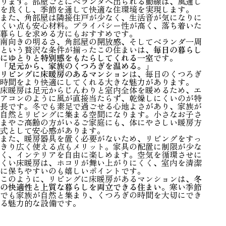
ります。部屋ごとにベランダへ出られる動線は、風通し
を良くし、季節を通して快適な住環境を実現します。
また、角部屋は隣接住戸が少なく、生活音が気になりに
くい点も安心材料。プライバシー性が高く、落ち着いた
暮らしを求める方にもおすすめです。
南向きの明るさ、角部屋の開放感、そしてベランダ一周
という贅沢な条件が揃ったこの住まいは、
毎日の暮らし
にゆとりと特別感をもたらしてくれる一室
です。
「足元から、家族のくつろぎを温める。」
リビングに床暖房のあるマンション
は、毎日のくつろぎ
時間をより快適にしてくれる大きな魅力があります。
床暖房は足元からじんわりと室内全体を暖めるため、エ
アコンのように風が直接当たらず、乾燥しにくいのが特
長です。冬でも素足で過ごせる心地よさがあり、家族が
自然とリビングに集まる空間になります。小さなお子さ
まやご高齢の方がいるご家庭にも、体にやさしい暖房方
式として安心感があります。
また、暖房器具を置く必要がないため、リビングをすっ
きり広く使える点もメリット。家具の配置に制限が少な
く、インテリアを自由に楽しめます。空気を循環させに
くい床暖房は、ホコリが舞い上がりにくく、室内を清潔
に保ちやすいのも嬉しいポイントです。
このように、リビングに床暖房があるマンションは、
冬
の快適性と上質な暮らしを両立できる住まい
。寒い季節
でも家族が自然と集まり、くつろぎの時間を大切にでき
る魅力的な設備です。