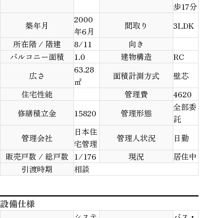
歩17分
2000
築年月
間取り
3LDK
年6月
所在階 / 階建
8/11
向き
バルコニー面積
1.0
建物構造
RC
63.28
広さ
面積計測方式
壁芯
㎡
住宅性能
管理費
4620
全部委
修繕積立金
15820
管理形態
託
日本住
管理会社
管理人状況
日勤
宅管理
販売戸数 / 総戸数
1/176
現況
居住中
引渡時期
相談
設備仕様
システ
バス・