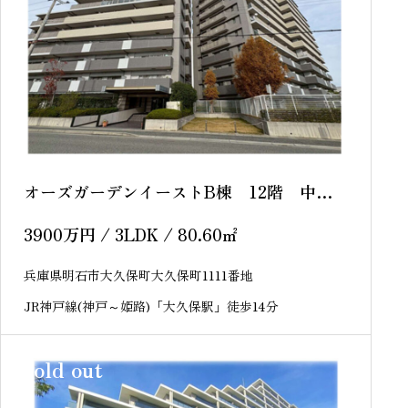
オーズガーデンイーストB棟 12階 中古
マンション
3900
万円
/ 3LDK / 80.60
㎡
兵庫県明石市大久保町大久保町1111番地
JR神戸線(神戸～姫路)「大久保駅」徒歩14分
sold out