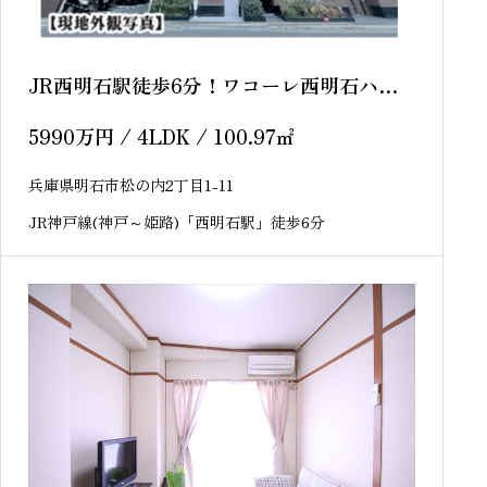
JR西明石駅徒歩6分！ワコーレ西明石ハー
トスクエア 12階 中古マンション
5990
万円
/ 4LDK / 100.97
㎡
兵庫県明石市松の内2丁目1-11
JR神戸線(神戸～姫路)「西明石駅」徒歩6分