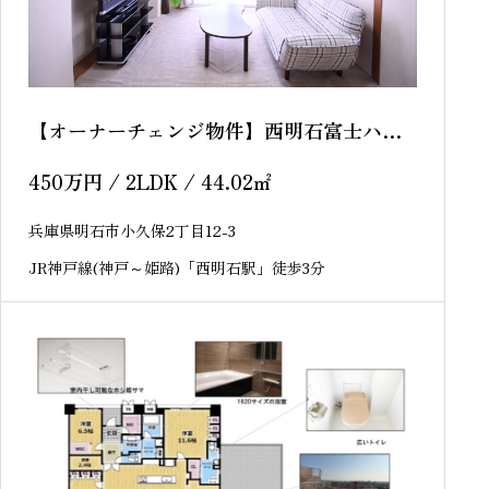
【オーナーチェンジ物件】西明石富士ハイ
ツ
450
万円
/ 2LDK / 44.02
㎡
兵庫県明石市小久保2丁目12-3
JR神戸線(神戸～姫路)「西明石駅」徒歩3分