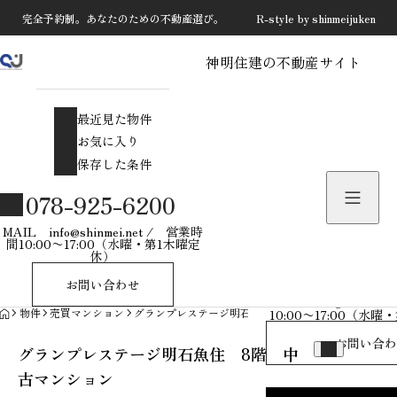
完全予約制。あなたのための不動産選び。 R-style by shinmeijuken
神明住建の不動産サイト
最近見た物件
お気に入り
最近見た物件
保存した条件
お気に入り
保存した条件
物件を探す
078-925-6200
物件お問い合わせ
MAIL info@shinmei.net / 営業時
間10:00〜17:00（水曜・第1木曜定
休）
078-925-
お問い合わせ
MAIL info@shinmei
HOME
物件
売買マンション
グランプレステージ明石魚住 8階 中古マンション
10:00〜17:00（水
お問い合わ
グランプレステージ明石魚住 8階 中
古マンション