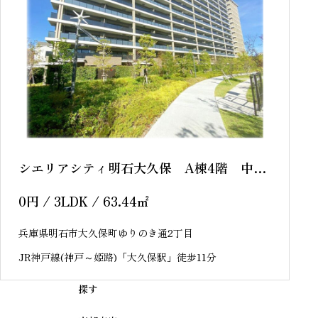
シエリアシティ明石大久保 A棟4階 中古
マンション
0
円
/ 3LDK / 63.44
㎡
兵庫県明石市大久保町ゆりのき通2丁目
JR神戸線(神戸～姫路)「大久保駅」徒歩11分
探す