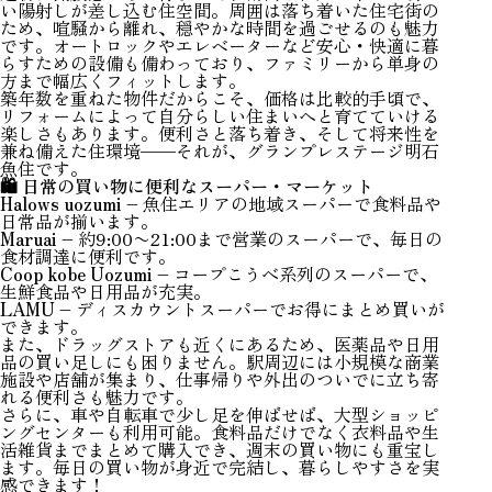
い陽射しが差し込む住空間。周囲は落ち着いた住宅街の
ため、喧騒から離れ、穏やかな時間を過ごせるのも魅力
です。オートロックやエレベーターなど安心・快適に暮
らすための設備も備わっており、ファミリーから単身の
方まで幅広くフィットします。
築年数を重ねた物件だからこそ、価格は比較的手頃で、
リフォームによって自分らしい住まいへと育てていける
楽しさもあります。便利さと落ち着き、そして将来性を
兼ね備えた住環境——それが、グランプレステージ明石
魚住です。
🛍️ 日常の買い物に便利なスーパー・マーケット
Halows uozumi
– 魚住エリアの地域スーパーで食料品や
日常品が揃います。
Maruai
– 約9:00〜21:00まで営業のスーパーで、毎日の
食材調達に便利です。
Coop kobe Uozumi
– コープこうべ系列のスーパーで、
生鮮食品や日用品が充実。
LAMU
– ディスカウントスーパーでお得にまとめ買いが
できます。
また、ドラッグストアも近くにあるため、医薬品や日用
品の買い足しにも困りません。駅周辺には小規模な商業
施設や店舗が集まり、仕事帰りや外出のついでに立ち寄
れる便利さも魅力です。
さらに、車や自転車で少し足を伸ばせば、大型ショッピ
ングセンターも利用可能。食料品だけでなく衣料品や生
活雑貨までまとめて購入でき、週末の買い物にも重宝し
ます。毎日の買い物が身近で完結し、暮らしやすさを実
感できます！