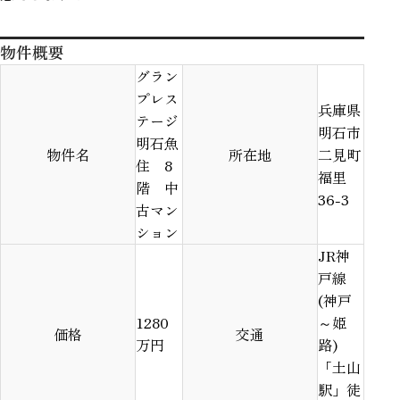
物件概要
グラン
プレス
兵庫県
テージ
明石市
明石魚
物件名
所在地
二見町
住 8
福里
階 中
36-3
古マン
ション
JR神
戸線
(神戸
1280
～姫
価格
交通
万円
路)
「土山
駅」徒