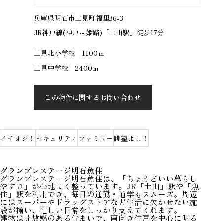
兵庫県明石市二見町福里36-3
JR神戸線(神戸～姫路)「土山駅」徒歩17分
二見北小学校 1100ｍ
二見中学校 2400ｍ
この物件に関するお問い合わせ
イチオシ！
セキュリティ
ファミリー
眺望よし！
グランプレステージ明石魚住
グランプレステージ明石魚住は、「ちょうどいい暮らし
やすさ」が心地よく整っています。JR「土山」駅や「魚
住」駅を利用でき、毎日の通勤・通学もスムーズ。周辺
にはスーパーやドラッグストアなど生活に欠かせない施
設が揃い、忙しい日常をしっかり支えてくれます。
建物は開放感のある佇まいで、南向き住戸を中心に明る