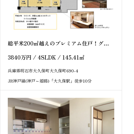
総平米200㎡越えのプレミアム住戸！グラジ
オ大久保ミラコスタ 8階 中古マンション
3840
万円
/ 4SLDK / 145.41
㎡
兵庫県明石市大久保町大久保町690-4
JR神戸線(神戸～姫路)「大久保駅」徒歩10分