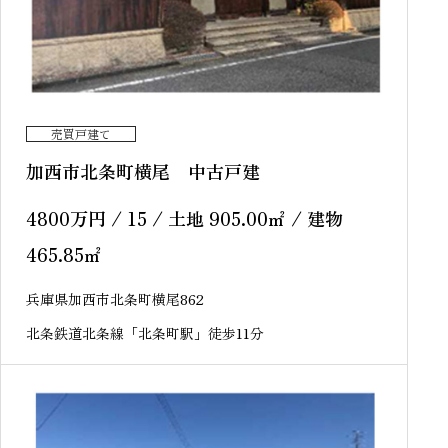
売買戸建て
加西市北条町横尾 中古戸建
4800
万円
/ 15 / 土地 905.00
㎡
/ 建物
465.85
㎡
兵庫県加西市北条町横尾862
北条鉄道北条線「北条町駅」徒歩11分