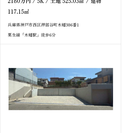
2180
万円
/ 5K / 土地 525.03
㎡
/ 建物
117.15
㎡
兵庫県神戸市西区押部谷町木幡386番1
粟生線「木幡駅」徒歩6分