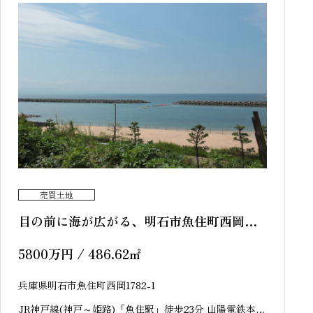
売買土地
目の前に海が広がる、明石市魚住町西岡
売土地
5800
万円
/ 486.62
㎡
兵庫県明石市魚住町西岡1782-1
JR神戸線(神戸～姫路)「魚住駅」徒歩23分 山陽電鉄本線