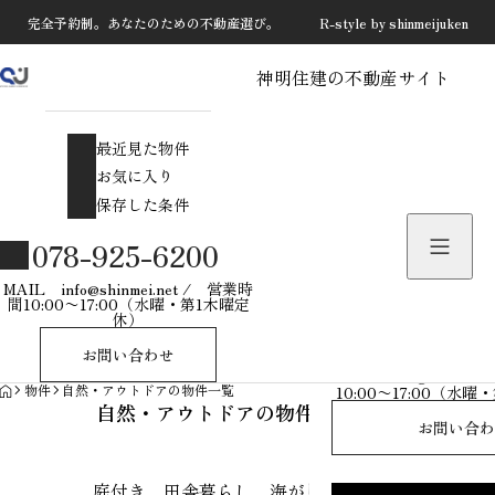
完全予約制。あなたのための不動産選び。 R-style by shinmeijuken
神明住建の不動産サイト
最近見た物件
お気に入り
最近見た物件
保存した条件
お気に入り
保存した条件
物件を探す
078-925-6200
物件お問い合わせ
MAIL info@shinmei.net / 営業時
間10:00〜17:00（水曜・第1木曜定
休）
078-925-
お問い合わせ
MAIL info@shinmei
HOME
物件
自然・アウトドアの物件一覧
10:00〜17:00（水
自然・アウトドアの物件一覧
お問い合わ
庭付き、田舎暮らし、海が見える