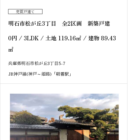
売買戸建て
明石市松が丘3丁目 全2区画 新築戸建
0
円
/ 3LDK / 土地 119.16
㎡
/ 建物 89.43
㎡
兵庫県明石市松が丘3丁目5-7
JR神戸線(神戸～姫路)「朝霧駅」