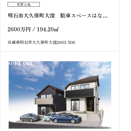
売買土地
明石市大久保町大窪 駐車スペースはなん
と、5台！
2600
万円
/ 194.20
㎡
兵庫県明石市大久保町大窪2603-506
sold out