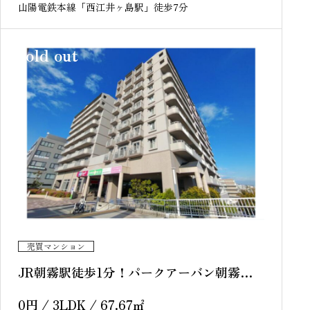
山陽電鉄本線「西江井ヶ島駅」徒歩7分
sold out
売買マンション
JR朝霧駅徒歩1分！パークアーバン朝霧
中古マンション
0
円
/ 3LDK / 67.67
㎡