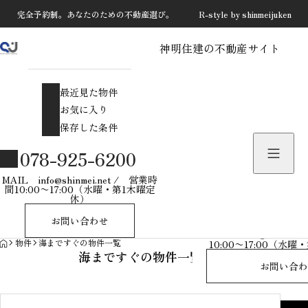
完全予約制。あなたのための不動産選び。 R-style by shinmeijuken
神明住建の不動産サイト
最近見た物件
お気に入り
最近見た物件
保存した条件
お気に入り
保存した条件
物件を探す
078-925-6200
物件お問い合わせ
MAIL info@shinmei.net / 営業時
間10:00〜17:00（水曜・第1木曜定
休）
078-925-
お問い合わせ
MAIL info@shinmei
HOME
物件
海まですぐの物件一覧
10:00〜17:00（水
海まですぐの物件一覧
お問い合わ