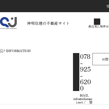
完
最近見た物件
お気に入り
保存し
神明住建の不動産サイト
最近見た物件
お
物件を探す
物件お問い合わせ
カテゴリで探す
物件リクエスト
HOME
INFORMATION
078
お問
-
2026.04.14
925
-
620
0
MAIL
info@shinme
i.net / 営
業時間
10:00〜