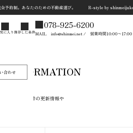
全予約制。あなたのための不動産選び。 R-style by shinmeijuk
078-925-6200
た条件
気に入り
保存した条件
MAIL info@shinmei.net / 営業時間10:00〜
売却依頼 問合せ
お問い合わせ
INFORMATION
多様なライフスタイル｜平屋
い合わせ
住みの付加価値
2026.04.14
物件の更新情報や