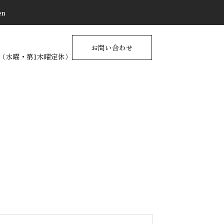
en
お問い合わせ
17:00（水曜・第1木曜定休）
不動産に関する情報サイト
不動産売買時の仲介手数料に
関する疑問
2026.02.11
物件を売るときの【Q&A】
物件を買うときの【Q&A】