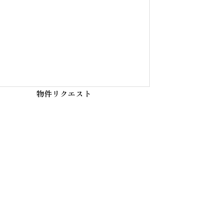
物件を借りる時の【Q&A】
投資用物件を買うときの
【Q&A】
物件リクエスト