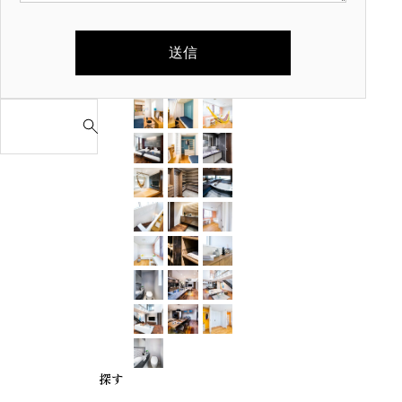
S
e
a
r
c
h
f
o
r
:
探す