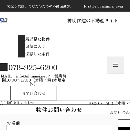
完全予約制。あなたのための不動産選び。 R-style by shinmeijuken
神明住建の不動産サイト
最近見た物件
お気に入り
最近見た物件
保存した条件
お気に入り
保存した条件
物件を探す
078-925-6200
物件お問い合わせ
MAIL info@shinmei.net / 営業時
間10:00〜17:00（水曜・第1木曜定
休）
078-925-
お問い合わせ
MAIL info@shinmei
HOME
物件お問い合わせ
10:00〜17:00（水
物件お問い合わせ
お問い合わ
お名前