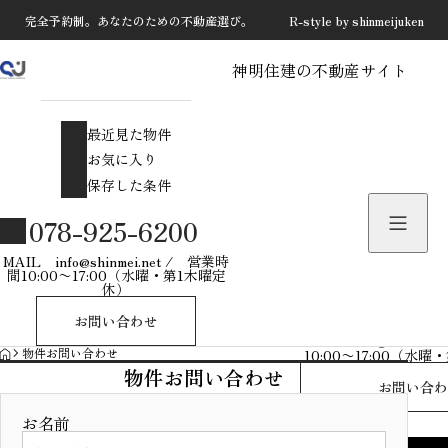
完全予約制。あなたのための不動産選び。 R-style by shinmeijuken
神明住建の不動産サイト
最近見た物件
お気に入り
最近見た物件
保存した条件
お気に入り
保存した条件
物件を探す
078-925-6200
物件お問い合わせ
MAIL info@shinmei.net / 営業時
間10:00〜17:00（水曜・第1木曜定
休）
078-925-
お問い合わせ
MAIL info@shinmei
HOME
物件お問い合わせ
10:00〜17:00（水
物件お問い合わせ
お問い合わ
お名前