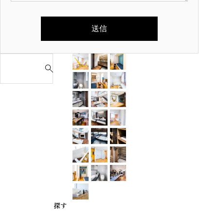
S
e
a
r
c
h
f
o
r
:
探す