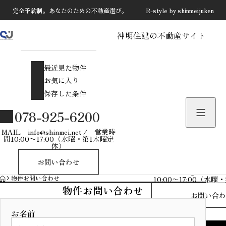
完全予約制。あなたのための不動産選び。 R-style by shinmeijuken
神明住建の不動産サイト
最近見た物件
お気に入り
最近見た物件
保存した条件
お気に入り
保存した条件
物件を探す
078-925-6200
物件お問い合わせ
MAIL info@shinmei.net / 営業時
間10:00〜17:00（水曜・第1木曜定
休）
078-925-
お問い合わせ
MAIL info@shinmei
HOME
物件お問い合わせ
10:00〜17:00（水
物件お問い合わせ
お問い合わ
お名前