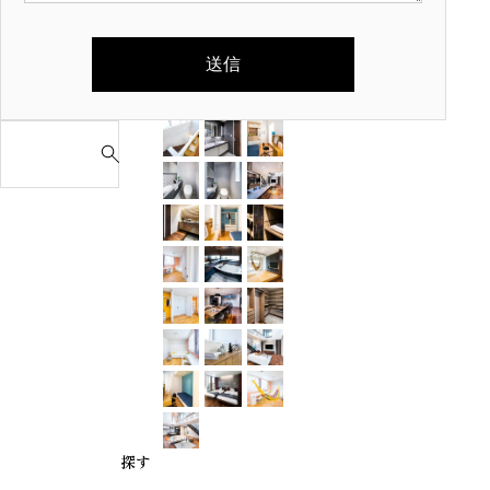
S
e
a
r
c
h
f
o
r
:
探す